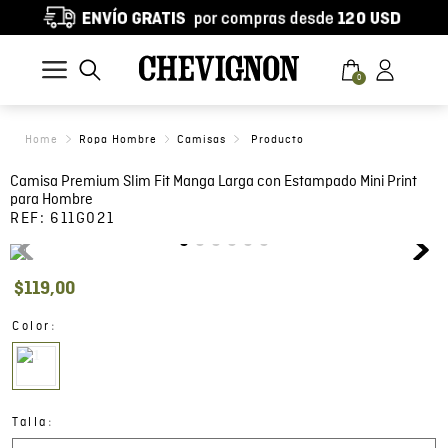
0
Ropa Hombre
Camisas
Camisa Premium Slim Fit Manga Larga con Estampado Mini Print
para Hombre
REF:
611G021
$
119
,
00
:
Color
:
Talla