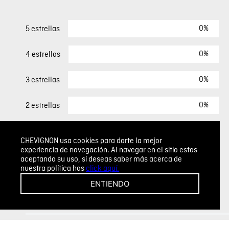
0%
5 estrellas
0%
4 estrellas
0%
3 estrellas
0%
2 estrellas
0%
1 estrella
CHEVIGNON usa cookies para darte la mejor
experiencia de navegación. Al navegar en el sitio estas
aceptando su uso, si deseas saber más acerca de
ESCRIBIR UN COMENTARIO
nuestra política has
click aquí.
ENTIENDO
Sin comentarios.
Agregar comentario
Comentario