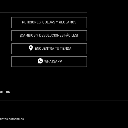
R COMENTARIO
PETICIONES, QUEJAS Y RECLAMOS
¡CAMBIOS Y DEVOLUCIONES FÁCILES!
ENCUENTRA TU TIENDA
WHATSAPP
on_ec
datos personales