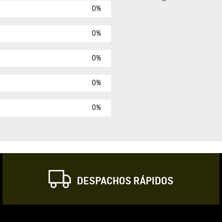
0%
Agregar comen
Comentario
0%
0%
Califique el produ
0%
★
★
★
☆
Su nombre
0%
Correo electrónic
DESPACHOS RÁPIDOS
Escribir comentar