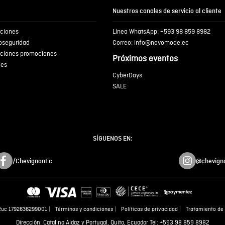
Nuestros canales de servicio al cliente
iciones
Línea WhatsApp: +593 98 859 8982
ENVIA
ioseguridad
Correo: info@novomode.ec
iciones promociones
Próximos eventos
ies
CyberDays
SALE
SÍGUENOS EN:
/ChevignonEc
@chevign
Ruc 1792636299001
Términos y condiciones
Políticas de privacidad
Tratamiento de 
Dirección: Catalina Aldaz y Portugal, Quito, Ecuador Tel: +593 98 859 8982