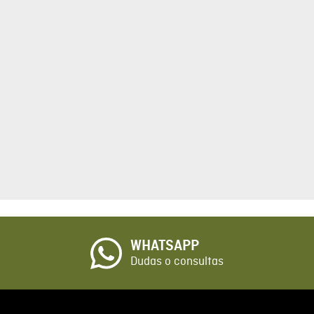
tario
cto de 1 a 5 estrellas
☆
o
WHATSAPP
io
Dudas o consultas