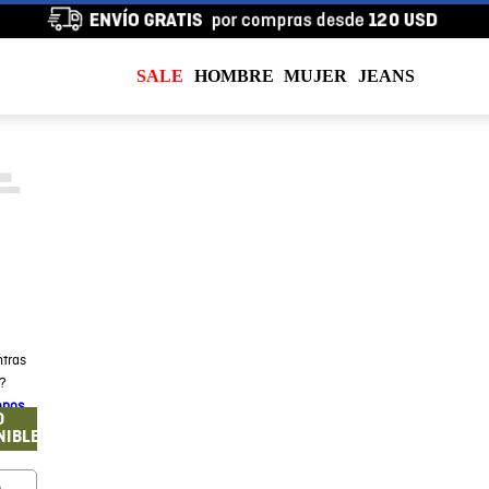
SALE
HOMBRE
MUJER
JEANS
tras
a?
enos
O
NIBLE