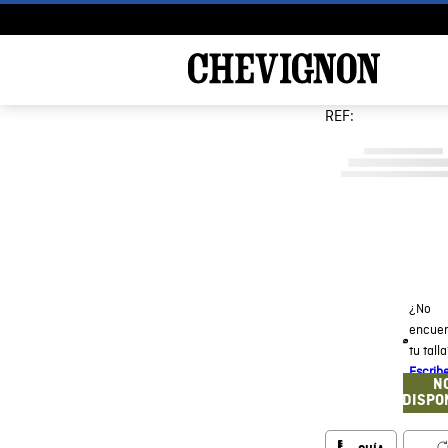
REF:
¿No
encuen
tu tall
Escrib
N
DISPO