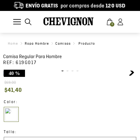
0
Ropa Hombre
Camisas
Camisa Regular Para Hombre
REF:
619G017
40 %
$
69
,
00
$
41
,
40
:
Color
:
Talla