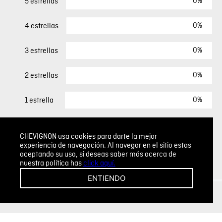
0%
5 estrellas
0%
4 estrellas
0%
3 estrellas
0%
2 estrellas
0%
1 estrella
ESCRIBIR UN COMENTARIO
CHEVIGNON usa cookies para darte la mejor
experiencia de navegación. Al navegar en el sitio estas
aceptando su uso, si deseas saber más acerca de
Sin comentarios.
nuestra política has
click aquí.
Agregar comentario
ENTIENDO
Comentario