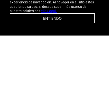
experiencia de navegación. Al navegar en el sitio estas
aceptando su uso, si deseas saber más acerca de
nuestra política has
click aquí.
¡CAMBIOS Y DEVOLUCIONES FÁCILES!
ENTIENDO
ENCUENTRA TU TIENDA
WHATSAPP
Métodos de pago
Novomode S.A.
RUC: 1792636299001
Términos y condiciones
Políticas de privacidad
Tratamiento de datos personales