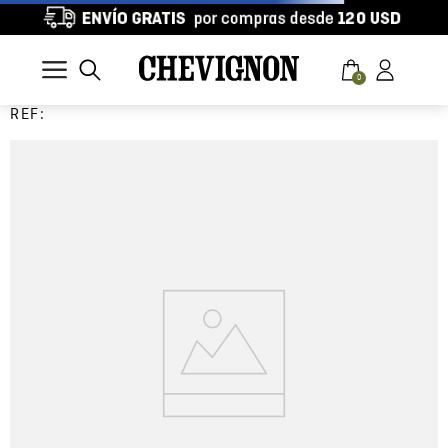
0
REF: