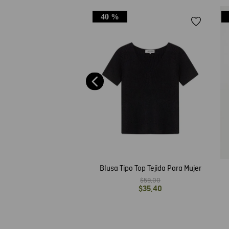
40 %
de Mujer, Manga Larga
 Camisero - Textura
$
49
,
00
Craquelada
Blusa Tipo Top Tejida Para Mujer
$
59
,
00
$
35
,
40