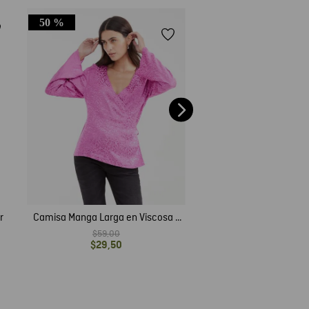
50 %
50 %
Camisa con Estampado 
para Mujer
$
65
,
00
$
32
,
50
r
Camisa Manga Larga en Viscosa y
Rayón para Mujer
$
59
,
00
$
29
,
50