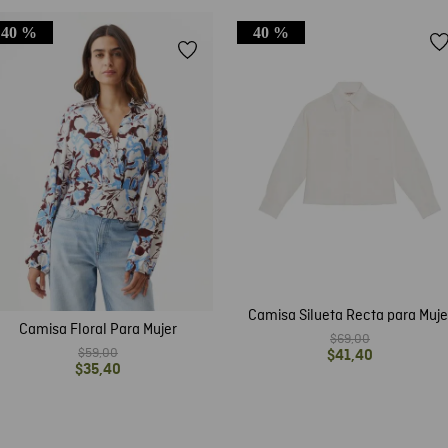
40 %
40 %
Camisa Silueta Recta para Muje
Camisa Floral Para Mujer
$
69
,
00
$
59
,
00
$
41
,
40
$
35
,
40