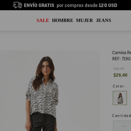
SALE
HOMBRE
MUJER
JEANS
Camisa Re
REF:
719G
$
49
,
00
$
29
,
40
:
Color
Cantida
－