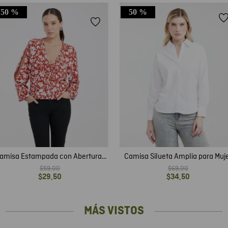
50 %
50 %
amisa Estampada con Aberturas
Camisa Silueta Amplia para Muj
en Mangas para Mujer
$
59
,
00
$
69
,
00
$
29
,
50
$
34
,
50
MÁS VISTOS