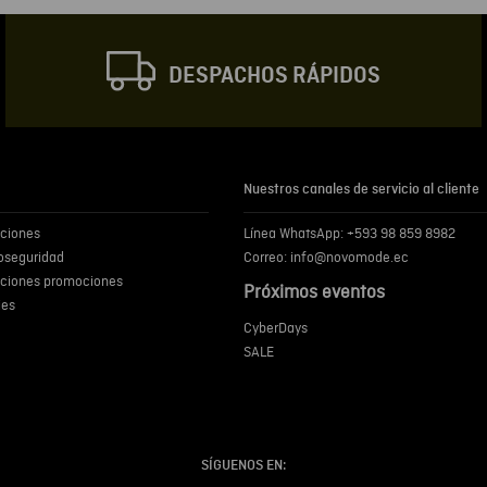
DESPACHOS RÁPIDOS
Escribir comentar
Nuestros canales de servicio al cliente
iciones
Línea WhatsApp: +593 98 859 8982
ENVIA
ioseguridad
Correo: info@novomode.ec
iciones promociones
Próximos eventos
ies
CyberDays
SALE
SÍGUENOS EN: