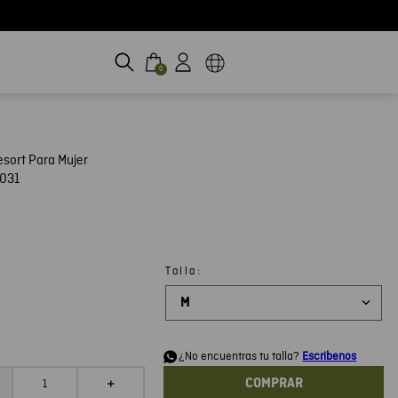
0
sort Para Mujer
031
:
Talla
M
d
¿No encuentras tu talla?
Escribenos
COMPRAR
＋