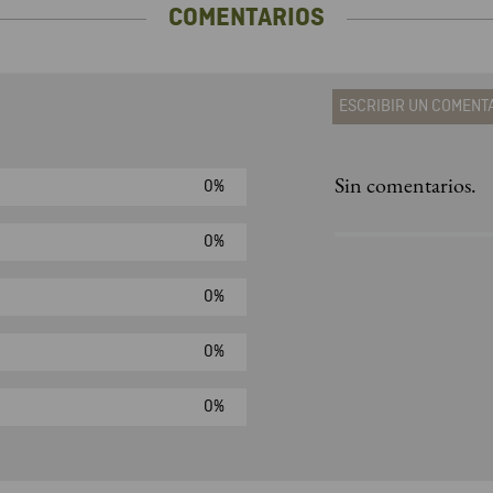
COMENTARIOS
ESCRIBIR UN COMENT
Sin comentarios.
0%
Agregar comen
Comentario
0%
0%
Califique el produ
0%
★
★
★
☆
Su nombre
0%
Correo electrónic