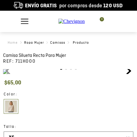
0
Ropa Mujer
Camisas
Camisa Silueta Recta Para Mujer
REF:
711H000
$
65
,
00
:
Color
:
Talla