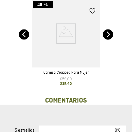
40 %
lo
Camisa Cropped Para Mujer
$
59
,
00
$
35
,
40
COMENTARIOS
0%
5 estrellas