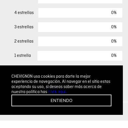
0%
4 estrellas
0%
3 estrellas
0%
2 estrellas
0%
1 estrella
ESCRIBIR UN COMENTARIO
CHEVIGNON usa cookies para darte la mejor
experiencia de navegación. Al navegar en el sitio estas
aceptando su uso, si deseas saber más acerca de
Sin comentarios.
nuestra política has
click aquí.
Agregar comentario
ENTIENDO
Comentario