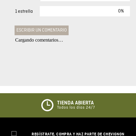
0%
1 estrella
ESCRIBIR UN COMENTARIO
Cargando comentarios…
Agregar comentario
Comentario
Califique el producto de 1 a 5 estrellas
★
★
★
☆
☆
TIENDA ABIERTA
Todos los días 24/7
Su nombre
REGÍSTRATE, COMPRA Y HAZ PARTE DE CHEVIGNON
Correo electrónico