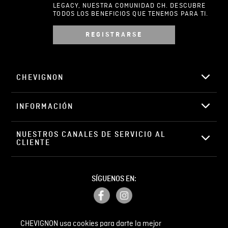
LEGACY, NUESTRA COMUNIDAD CH. DESCUBRE
TODOS LOS BENEFICIOS QUE TENEMOS PARA TI.
REGISTRARSE
Escribir comentario
CHEVIGNON
INFORMACIÓN
ENVIAR COMENTARIO
NUESTROS CANALES DE SERVICIO AL 
CLIENTE
SÍGUENOS EN:
CHEVIGNON usa cookies para darte la mejor
PETICIONES, QUEJAS Y RECLAMOS