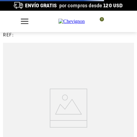
0
REF: