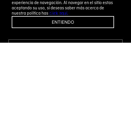
experiencia de navegación. Al navegar en el sitio estas
aceptando su uso, si deseas saber más acerca de
nuestra política has
click aquí.
¡CAMBIOS Y DEVOLUCIONES FÁCILES!
ENTIENDO
ENCUENTRA TU TIENDA
WHATSAPP
Métodos de pago
Novomode S.A.
RUC: 1792636299001
Términos y condiciones
Políticas de privacidad
Tratamiento de datos personales