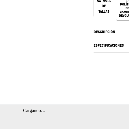
GUÍA
POLÍT
DE
D
TALLAS
CAMBI
DEVOL
DESCRIPCIÓN
ESPECIFICACIONES
Cargando…