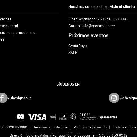
Nuestros canales de servicio al cliente
iciones
Línea WhatsApp: +593 98 859 8982
ENVIA
ioseguridad
Correo: info@novomode.ec
iciones promociones
Próximos eventos
ies
CyberDays
SALE
SÍGUENOS EN:
/ChevignonEc
@chevign
Ruc 1792636299001
Términos y condiciones
Políticas de privacidad
Tratamiento de 
Dirección: Catalina Aldaz y Portugal, Quito, Ecuador Tel: +593 98 859 8982