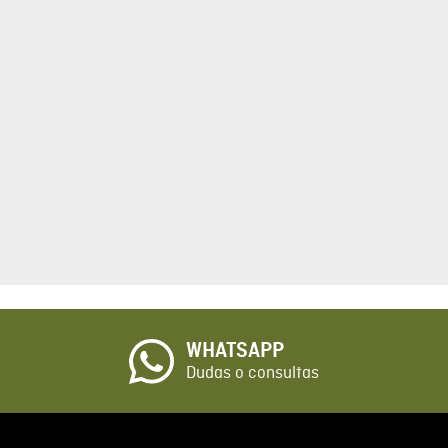
tario
cto de 1 a 5 estrellas
☆
o
WHATSAPP
io
Dudas o consultas