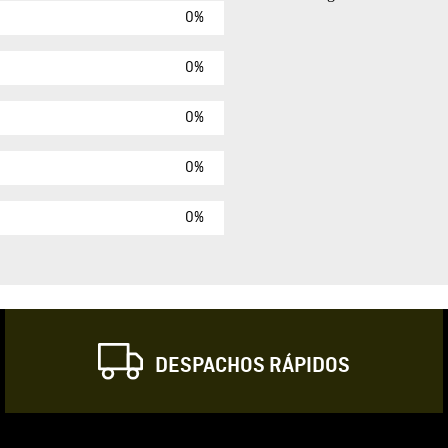
0%
Agregar comen
Comentario
0%
0%
Califique el produ
0%
★
★
★
☆
Su nombre
0%
Correo electrónic
DESPACHOS RÁPIDOS
Escribir comentar