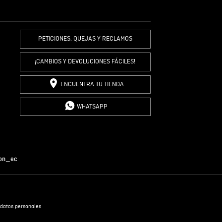
R COMENTARIO
PETICIONES, QUEJAS Y RECLAMOS
¡CAMBIOS Y DEVOLUCIONES FÁCILES!
ENCUENTRA TU TIENDA
WHATSAPP
on_ec
datos personales