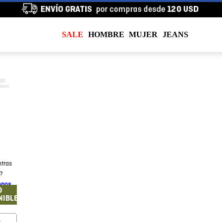
SALE
HOMBRE
MUJER
JEANS
tras
a?
enos
O
NIBLE