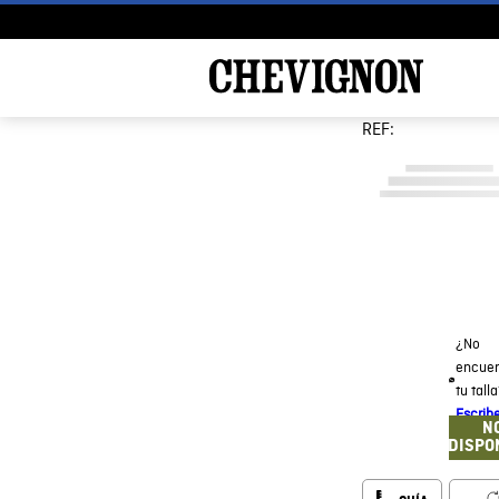
REF:
¿No
encuen
tu tall
Escrib
N
DISPO