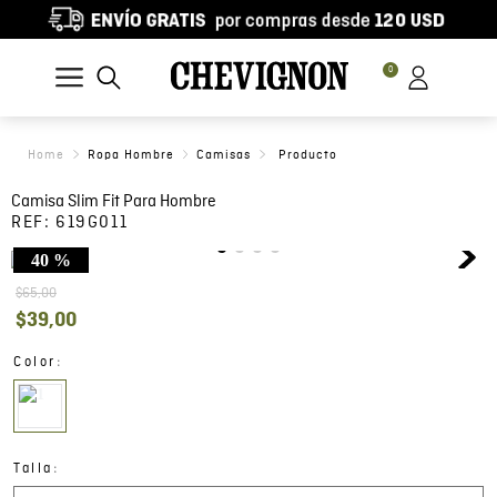
0
Ropa Hombre
Camisas
Camisa Slim Fit Para Hombre
REF:
619G011
40 %
$
65
,
00
$
39
,
00
:
Color
:
Talla