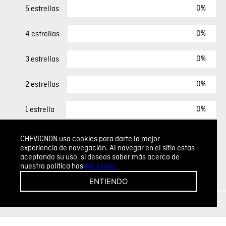
0%
5 estrellas
0%
4 estrellas
0%
3 estrellas
0%
2 estrellas
0%
1 estrella
CHEVIGNON usa cookies para darte la mejor
ESCRIBIR UN COMENTARIO
experiencia de navegación. Al navegar en el sitio estas
aceptando su uso, si deseas saber más acerca de
nuestra política has
click aquí.
Sin comentarios.
ENTIENDO
Agregar comentario
Comentario