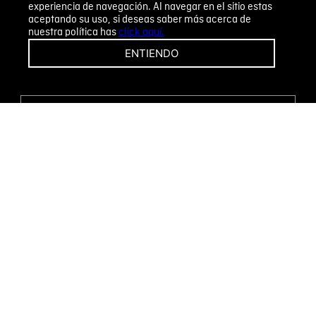
experiencia de navegación. Al navegar en el sitio estas
aceptando su uso, si deseas saber más acerca de
nuestra política has
click aquí.
¡CAMBIOS Y DEVOLUCIONES FÁCILES!
ENTIENDO
ENCUENTRA TU TIENDA
WHATSAPP
Métodos de pago
Novomode S.A.
RUC: 1792636299001
Términos y condiciones
Políticas de privacidad
Tratamiento de datos personales