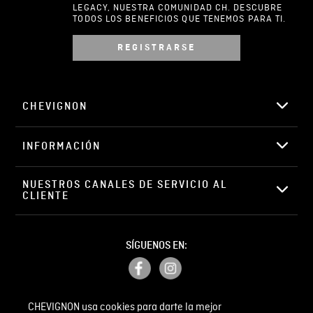
LEGACY, NUESTRA COMUNIDAD CH. DESCUBRE
TODOS LOS BENEFICIOS QUE TENEMOS PARA TI.
REGISTRARSE
Escribir comentario
CHEVIGNON
INFORMACIÓN
ENVIAR COMENTARIO
NUESTROS CANALES DE SERVICIO AL 
CLIENTE
SÍGUENOS EN:
CHEVIGNON usa cookies para darte la mejor
PETICIONES, QUEJAS Y RECLAMOS