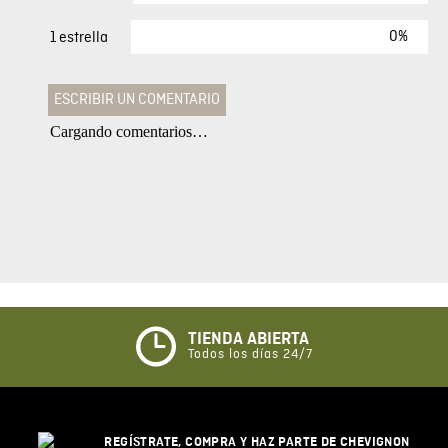
0%
1 estrella
ESCRIBIR UN COMENTARIO
Cargando comentarios…
Agregar comentario
Comentario
Califique el producto de 1 a 5 estrellas
★
★
★
☆
☆
TIENDA ABIERTA
Todos los días 24/7
Su nombre
REGÍSTRATE, COMPRA Y HAZ PARTE DE CHEVIGNON
Correo electrónico