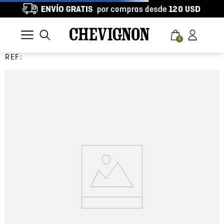
0
REF: