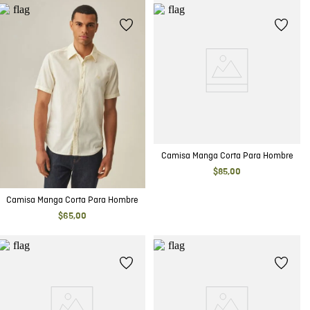
Camisa Manga Corta Para Hombre
$
85
,
00
Camisa Manga Corta Para Hombre
$
65
,
00