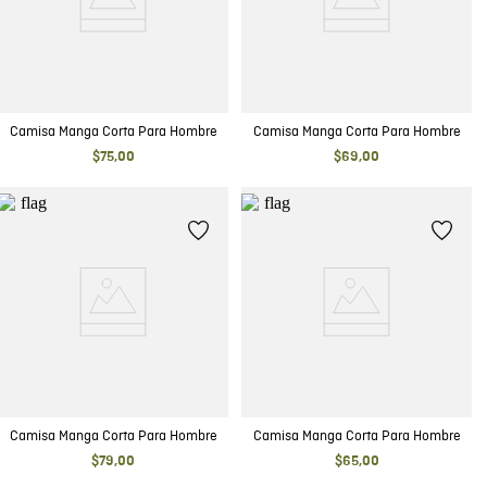
Camisa Manga Corta Para Hombre
Camisa Manga Corta Para Hombre
$
75
,
00
$
69
,
00
Camisa Manga Corta Para Hombre
Camisa Manga Corta Para Hombre
$
79
,
00
$
65
,
00