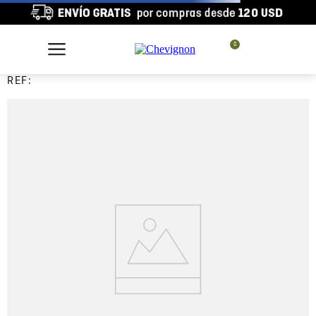
0
REF: