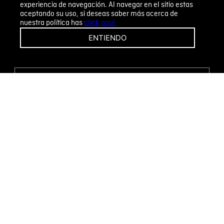
experiencia de navegación. Al navegar en el sitio estas
aceptando su uso, si deseas saber más acerca de
nuestra política has
click aquí.
¡CAMBIOS Y DEVOLUCIONES FÁCILES!
ENTIENDO
ENCUENTRA TU TIENDA
WHATSAPP
Métodos de pago
Novomode S.A.
RUC: 1792636299001
Términos y condiciones
Políticas de privacidad
Tratamiento de datos personales