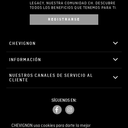
LEGACY, NUESTRA COMUNIDAD CH. DESCUBRE
TODOS LOS BENEFICIOS QUE TENEMOS PARA TI.
REGISTRARSE
Escribir comentario
CHEVIGNON
INFORMACIÓN
ENVIAR COMENTARIO
NUESTROS CANALES DE SERVICIO AL 
CLIENTE
SÍGUENOS EN:
CHEVIGNON usa cookies para darte la mejor
PETICIONES, QUEJAS Y RECLAMOS