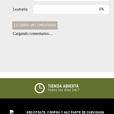
0%
1 estrella
ESCRIBIR UN COMENTARIO
Cargando comentarios…
Agregar comentario
Comentario
Califique el producto de 1 a 5 estrellas
★
★
★
☆
☆
TIENDA ABIERTA
Todos los días 24/7
Su nombre
REGÍSTRATE, COMPRA Y HAZ PARTE DE CHEVIGNON
Correo electrónico