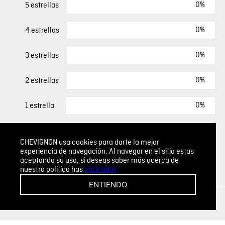
0%
5 estrellas
0%
4 estrellas
0%
3 estrellas
0%
2 estrellas
0%
1 estrella
ESCRIBIR UN COMENTARIO
CHEVIGNON usa cookies para darte la mejor
experiencia de navegación. Al navegar en el sitio estas
aceptando su uso, si deseas saber más acerca de
Sin comentarios.
nuestra política has
click aquí.
Agregar comentario
ENTIENDO
Comentario