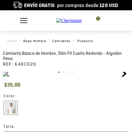
0
Ropa Hombre
Camisetas
Camiseta Básica de Hombre, Slim Fit Cuello Redondo - Algodón
Pima
REF:
640C020
$
35
,
00
:
Color
:
Talla