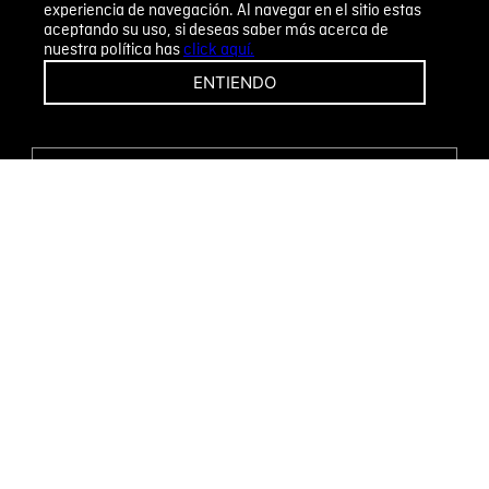
experiencia de navegación. Al navegar en el sitio estas
aceptando su uso, si deseas saber más acerca de
nuestra política has
click aquí.
¡CAMBIOS Y DEVOLUCIONES FÁCILES!
ENTIENDO
ENCUENTRA TU TIENDA
WHATSAPP
Métodos de pago
Novomode S.A.
RUC: 1792636299001
Términos y condiciones
Políticas de privacidad
Tratamiento de datos personales