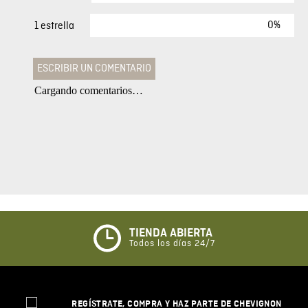
0%
1 estrella
ESCRIBIR UN COMENTARIO
Cargando comentarios…
Agregar comentario
Comentario
Califique el producto de 1 a 5 estrellas
★
★
★
☆
☆
TIENDA ABIERTA
Todos los días 24/7
Su nombre
REGÍSTRATE, COMPRA Y HAZ PARTE DE CHEVIGNON
Correo electrónico