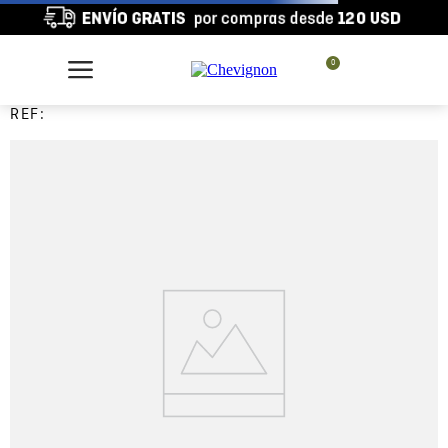
0
REF: