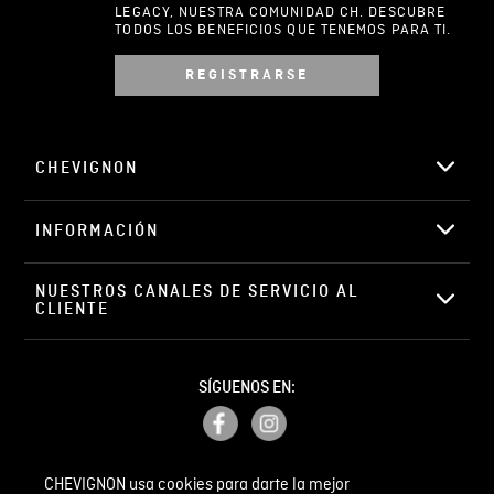
LEGACY, NUESTRA COMUNIDAD CH. DESCUBRE
TODOS LOS BENEFICIOS QUE TENEMOS PARA TI.
REGISTRARSE
Escribir comentario
CHEVIGNON
INFORMACIÓN
ENVIAR COMENTARIO
NUESTROS CANALES DE SERVICIO AL 
CLIENTE
SÍGUENOS EN:
CHEVIGNON usa cookies para darte la mejor
PETICIONES, QUEJAS Y RECLAMOS