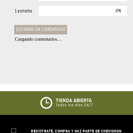
0%
1 estrella
ESCRIBIR UN COMENTARIO
Cargando comentarios…
Agregar comentario
Comentario
Califique el producto de 1 a 5 estrellas
★
★
★
☆
☆
TIENDA ABIERTA
Todos los días 24/7
Su nombre
REGÍSTRATE, COMPRA Y HAZ PARTE DE CHEVIGNON
Correo electrónico