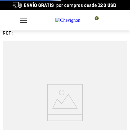
0
REF: