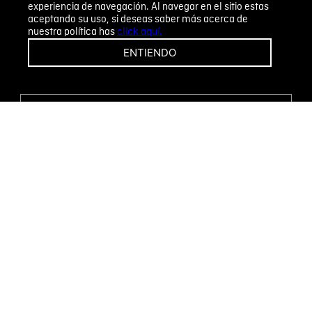
experiencia de navegación. Al navegar en el sitio estas
aceptando su uso, si deseas saber más acerca de
nuestra política has
click aquí.
¡CAMBIOS Y DEVOLUCIONES FÁCILES!
ENTIENDO
ENCUENTRA TU TIENDA
WHATSAPP
Métodos de pago
Novomode S.A.
RUC: 1792636299001
Términos y condiciones
Políticas de privacidad
Tratamiento de datos personales