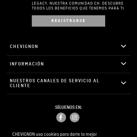
LEGACY, NUESTRA COMUNIDAD CH. DESCUBRE
TODOS LOS BENEFICIOS QUE TENEMOS PARA TI.
REGISTRARSE
Escribir comentario
CHEVIGNON
INFORMACIÓN
ENVIAR COMENTARIO
NUESTROS CANALES DE SERVICIO AL 
CLIENTE
SÍGUENOS EN:
CHEVIGNON usa cookies para darte la mejor
PETICIONES, QUEJAS Y RECLAMOS