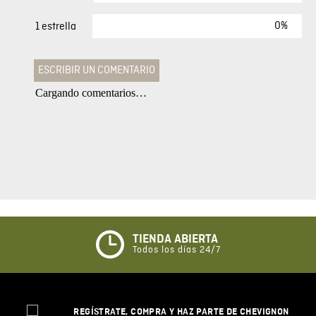
0%
1 estrella
ESCRIBIR UN COMENTARIO
Cargando comentarios…
Agregar comentario
Comentario
Califique el producto de 1 a 5 estrellas
★
★
★
☆
☆
TIENDA ABIERTA
Todos los días 24/7
Su nombre
REGÍSTRATE, COMPRA Y HAZ PARTE DE CHEVIGNON
Correo electrónico