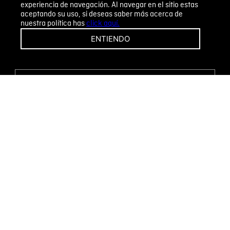
experiencia de navegación. Al navegar en el sitio estas
aceptando su uso, si deseas saber más acerca de
nuestra política has
click aquí.
¡CAMBIOS Y DEVOLUCIONES FÁCILES!
ENTIENDO
ENCUENTRA TU TIENDA
WHATSAPP
Métodos de pago
Novomode S.A.
RUC: 1792636299001
Términos y condiciones
Políticas de privacidad
Tratamiento de datos personales