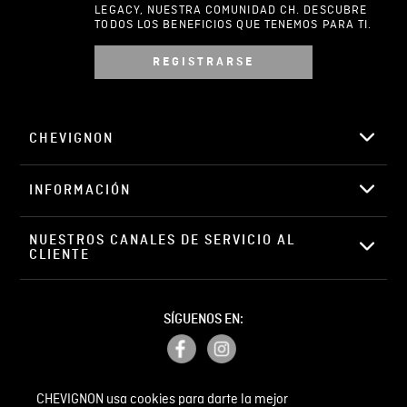
LEGACY, NUESTRA COMUNIDAD CH. DESCUBRE
TODOS LOS BENEFICIOS QUE TENEMOS PARA TI.
REGISTRARSE
Escribir comentario
CHEVIGNON
INFORMACIÓN
ENVIAR COMENTARIO
NUESTROS CANALES DE SERVICIO AL 
CLIENTE
SÍGUENOS EN:
CHEVIGNON usa cookies para darte la mejor
PETICIONES, QUEJAS Y RECLAMOS