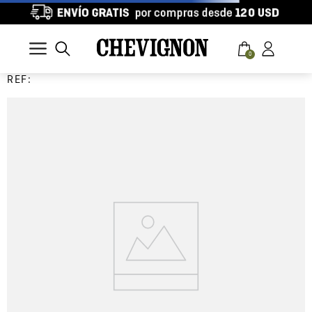
0
REF: