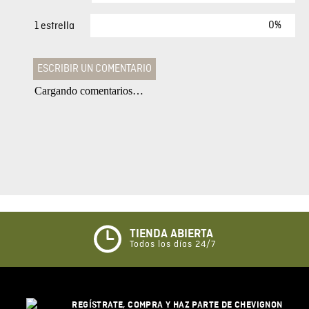
0%
1 estrella
ESCRIBIR UN COMENTARIO
Cargando comentarios…
Agregar comentario
Comentario
Califique el producto de 1 a 5 estrellas
★
★
★
☆
☆
TIENDA ABIERTA
Todos los días 24/7
Su nombre
REGÍSTRATE, COMPRA Y HAZ PARTE DE CHEVIGNON
Correo electrónico