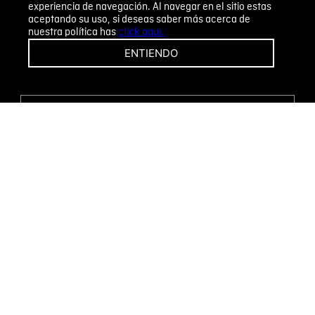
experiencia de navegación. Al navegar en el sitio estas
aceptando su uso, si deseas saber más acerca de
nuestra política has
click aquí.
¡CAMBIOS Y DEVOLUCIONES FÁCILES!
ENTIENDO
ENCUENTRA TU TIENDA
WHATSAPP
Métodos de pago
Novomode S.A.
RUC: 1792636299001
Términos y condiciones
Políticas de privacidad
Tratamiento de datos personales