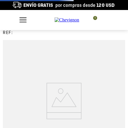
0
REF: