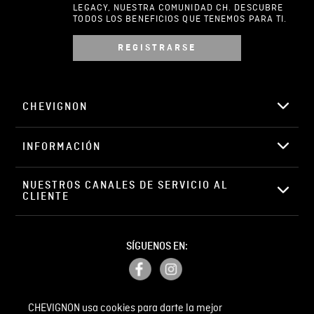
LEGACY, NUESTRA COMUNIDAD CH. DESCUBRE
TODOS LOS BENEFICIOS QUE TENEMOS PARA TI.
REGISTRARSE
Escribir comentario
CHEVIGNON
INFORMACIÓN
ENVIAR COMENTARIO
NUESTROS CANALES DE SERVICIO AL 
CLIENTE
SÍGUENOS EN:
CHEVIGNON usa cookies para darte la mejor
PETICIONES, QUEJAS Y RECLAMOS