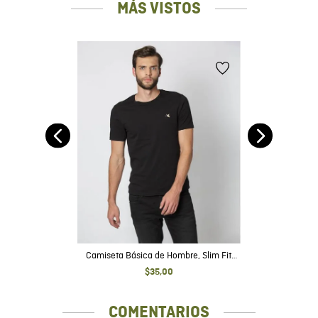
MÁS VISTOS
t -
y
Camiseta Básica de Hombre, Slim Fit
Cuello Redondo - Algodón Pima
$
35
,
00
COMENTARIOS