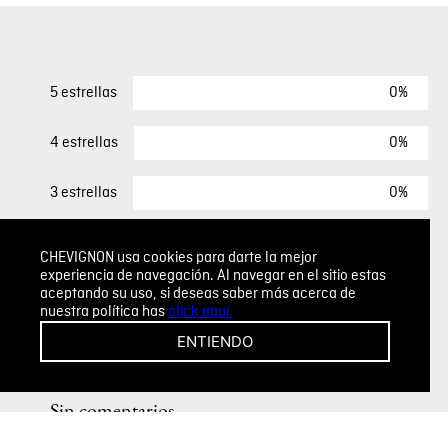
0%
5 estrellas
0%
4 estrellas
0%
3 estrellas
0%
2 estrellas
CHEVIGNON usa cookies para darte la mejor
experiencia de navegación. Al navegar en el sitio estas
0%
1 estrella
aceptando su uso, si deseas saber más acerca de
nuestra política has
click aquí.
ENTIENDO
ESCRIBIR UN COMENTARIO
Sin comentarios.
Agregar comentario