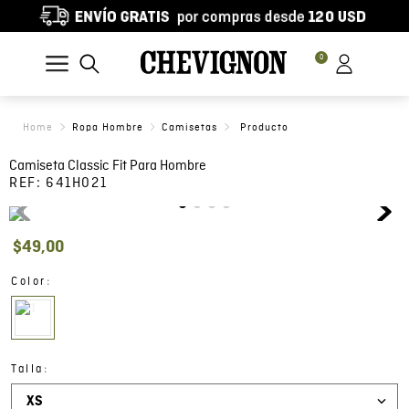
0
Ropa Hombre
Camisetas
Camiseta Classic Fit Para Hombre
REF:
641H021
$
49
,
00
:
Color
:
Talla
XS