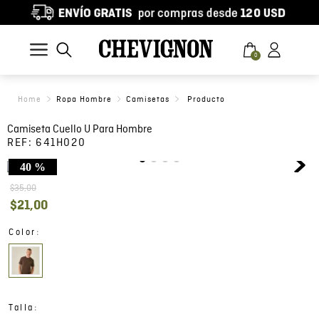
0
Ropa Hombre
Camisetas
Camiseta Cuello U Para Hombre
REF:
641H020
40 %
$
35
,
00
$
21
,
00
:
Color
:
Talla