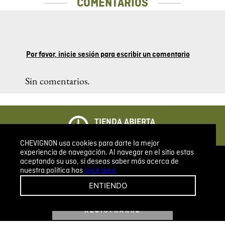
COMENTARIOS
Por favor, inicie sesión para escribir un comentario
Sin comentarios.
TIENDA ABIERTA
Todos los días 24/7
CHEVIGNON usa cookies para darte la mejor
experiencia de navegación. Al navegar en el sitio estas
aceptando su uso, si deseas saber más acerca de
nuestra política has
click aquí.
REGÍSTRATE, COMPRA Y HAZ PARTE DE CHEVIGNON
LEGACY, NUESTRA COMUNIDAD CH. DESCUBRE
ENTIENDO
TODOS LOS BENEFICIOS QUE TENEMOS PARA TI.
REGISTRARSE