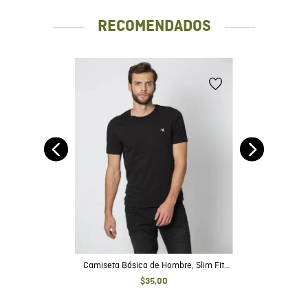
RECOMENDADOS
do
Camiseta Básica de Hombre, Slim Fit
Cuello Redondo - Algodón Pima
$
35
,
00