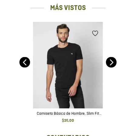
MÁS VISTOS
it
Camiseta Básica de Hombre, Slim Fit
Cuello Redondo - Algodón Pima
$
35
,
00