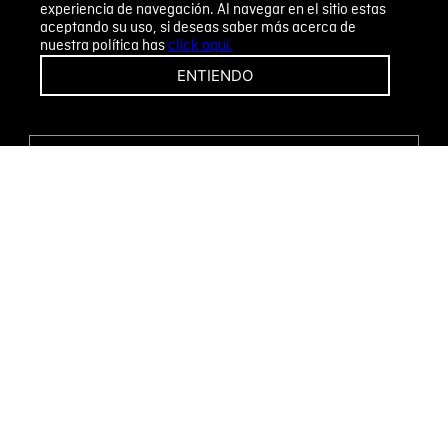
experiencia de navegación. Al navegar en el sitio estas
aceptando su uso, si deseas saber más acerca de
nuestra política has
click aquí.
¡CAMBIOS Y DEVOLUCIONES FÁCILES!
ENTIENDO
ENCUENTRA TU TIENDA
WHATSAPP
Métodos de pago
Novomode S.A.
RUC: 1792636299001
Términos y condiciones
Políticas de privacidad
Tratamiento de datos personales