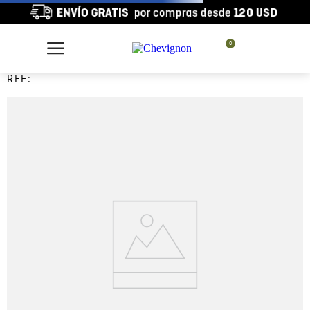
0
REF: