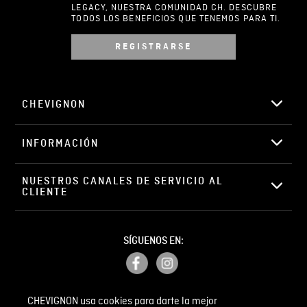
LEGACY, NUESTRA COMUNIDAD CH. DESCUBRE
TODOS LOS BENEFICIOS QUE TENEMOS PARA TI.
REGISTRARSE
Escribir comentario
CHEVIGNON
INFORMACIÓN
ENVIAR COMENTARIO
NUESTROS CANALES DE SERVICIO AL 
CLIENTE
SÍGUENOS EN:
CHEVIGNON usa cookies para darte la mejor
PETICIONES, QUEJAS Y RECLAMOS