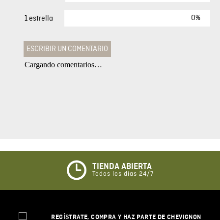
0%
1 estrella
ESCRIBIR UN COMENTARIO
Cargando comentarios…
Agregar comentario
Comentario
Califique el producto de 1 a 5 estrellas
★
★
★
☆
☆
TIENDA ABIERTA
Todos los días 24/7
Su nombre
REGÍSTRATE, COMPRA Y HAZ PARTE DE CHEVIGNON
Correo electrónico