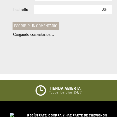
0%
1 estrella
ESCRIBIR UN COMENTARIO
Cargando comentarios…
Agregar comentario
Comentario
Califique el producto de 1 a 5 estrellas
★
★
★
☆
☆
TIENDA ABIERTA
Todos los días 24/7
Su nombre
REGÍSTRATE, COMPRA Y HAZ PARTE DE CHEVIGNON
Correo electrónico