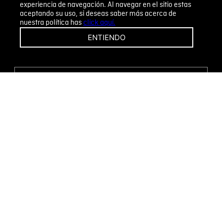
experiencia de navegación. Al navegar en el sitio estas
aceptando su uso, si deseas saber más acerca de
nuestra política has
click aquí.
¡CAMBIOS Y DEVOLUCIONES FÁCILES!
ENTIENDO
ENCUENTRA TU TIENDA
WHATSAPP
Métodos de pago
Novomode S.A.
RUC: 1792636299001
Términos y condiciones
Políticas de privacidad
Tratamiento de datos personales