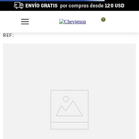
0
REF: