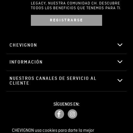
LEGACY, NUESTRA COMUNIDAD CH. DESCUBRE
TODOS LOS BENEFICIOS QUE TENEMOS PARA TI.
REGISTRARSE
Escribir comentario
CHEVIGNON
INFORMACIÓN
ENVIAR COMENTARIO
NUESTROS CANALES DE SERVICIO AL 
CLIENTE
SÍGUENOS EN:
CHEVIGNON usa cookies para darte la mejor
PETICIONES, QUEJAS Y RECLAMOS