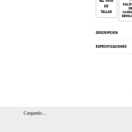
GUÍA
POLÍT
DE
D
TALLAS
CAMBI
DEVOL
DESCRIPCIÓN
ESPECIFICACIONES
Cargando…