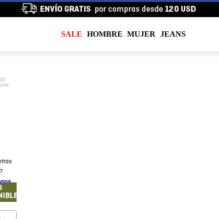
SALE
HOMBRE
MUJER
JEANS
tras
a?
enos
O
NIBLE