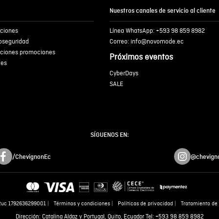
Nuestros canales de servicio al cliente
iciones
Línea WhatsApp: +593 98 859 8982
ENVIA
ioseguridad
Correo: info@novomode.ec
iciones promociones
Próximos eventos
ies
CyberDays
SALE
SÍGUENOS EN:
/ChevignonEc
@chevign
Ruc 1792636299001
Términos y condiciones
Políticas de privacidad
Tratamiento de 
Dirección: Catalina Aldaz y Portugal, Quito, Ecuador Tel: +593 98 859 8982