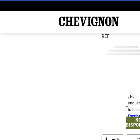
REF:
¿No
encuen
tu tall
Escrib
N
DISPO