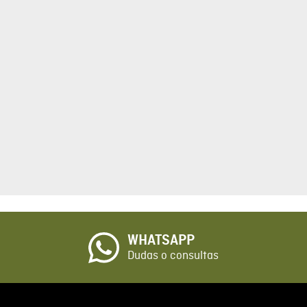
tario
cto de 1 a 5 estrellas
☆
o
WHATSAPP
io
Dudas o consultas