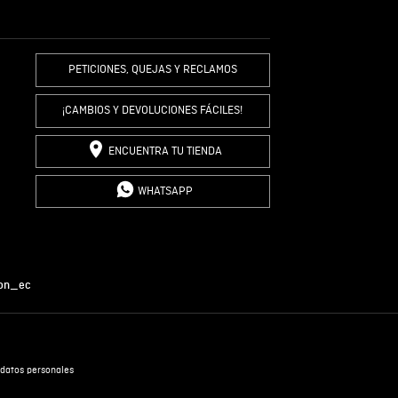
R COMENTARIO
PETICIONES, QUEJAS Y RECLAMOS
¡CAMBIOS Y DEVOLUCIONES FÁCILES!
ENCUENTRA TU TIENDA
WHATSAPP
on_ec
datos personales