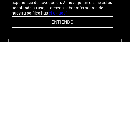
experiencia de navegación. Al navegar en el sitio estas
aceptando su uso, si deseas saber más acerca de
nuestra política has
click aquí.
¡CAMBIOS Y DEVOLUCIONES FÁCILES!
ENTIENDO
ENCUENTRA TU TIENDA
WHATSAPP
Métodos de pago
Novomode S.A.
RUC: 1792636299001
Términos y condiciones
Políticas de privacidad
Tratamiento de datos personales