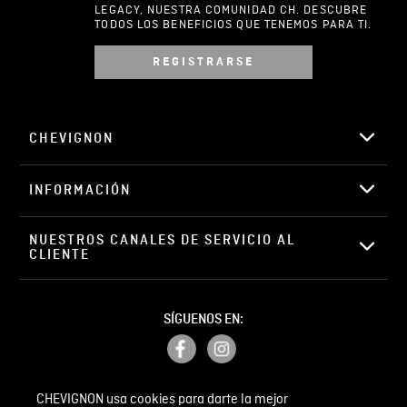
LEGACY, NUESTRA COMUNIDAD CH. DESCUBRE
TODOS LOS BENEFICIOS QUE TENEMOS PARA TI.
REGISTRARSE
Escribir comentario
CHEVIGNON
INFORMACIÓN
ENVIAR COMENTARIO
NUESTROS CANALES DE SERVICIO AL 
CLIENTE
SÍGUENOS EN:
CHEVIGNON usa cookies para darte la mejor
PETICIONES, QUEJAS Y RECLAMOS