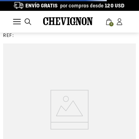
0
REF: