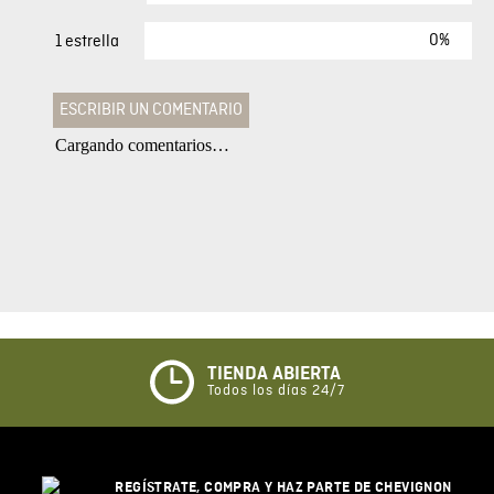
0%
1 estrella
ESCRIBIR UN COMENTARIO
Cargando comentarios…
Agregar comentario
Comentario
Califique el producto de 1 a 5 estrellas
★
★
★
☆
☆
TIENDA ABIERTA
Todos los días 24/7
Su nombre
REGÍSTRATE, COMPRA Y HAZ PARTE DE CHEVIGNON
Correo electrónico