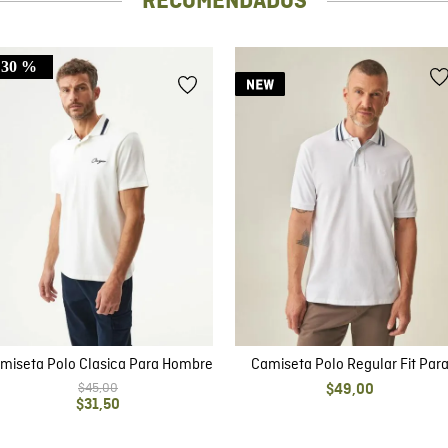
RECOMENDADOS
30 %
miseta Polo Clasica Para Hombre
Camiseta Polo Regular Fit Par
Hombre
$
45
,
00
$
49
,
00
$
31
,
50