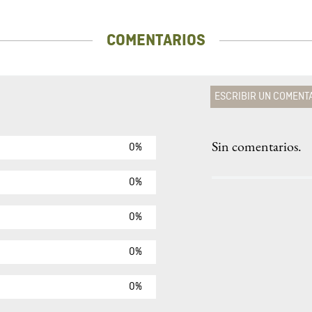
COMENTARIOS
ESCRIBIR UN COMENT
Sin comentarios.
0%
Agregar comen
Comentario
0%
0%
Califique el produ
0%
★
★
★
☆
Su nombre
0%