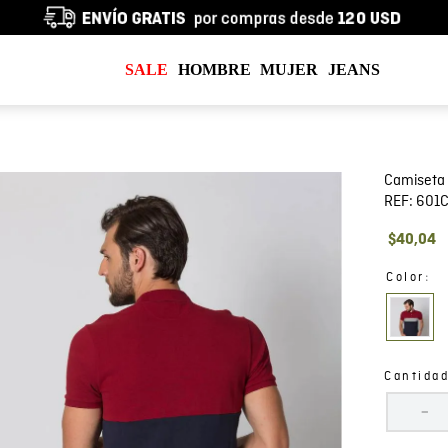
SALE
HOMBRE
MUJER
JEANS
Camiseta 
REF:
601
$
40
,
04
:
Color
Cantida
－