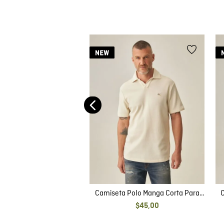
e Hombre Tipo Polo, Slim
 Corta - Bloque de Color
$
44
,
15
Frontal
Camiseta Polo Manga Corta Para
C
Hombre
$
45
,
00