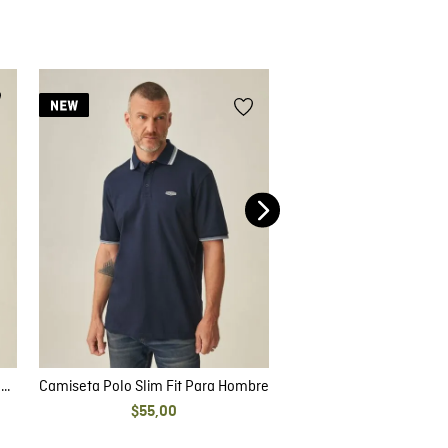
Camiseta Polo Slim Fit 
$
59
,
00
a
Camiseta Polo Slim Fit Para Hombre
$
55
,
00