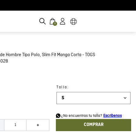
0
de Hombre Tipo Polo, Slim Fit Manga Corta - TOGS
C028
:
Talla
S
d
¿No encuentras tu talla?
Escribenos
COMPRAR
＋