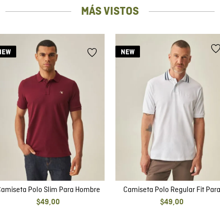
MÁS VISTOS
amiseta Polo Slim Para Hombre
Camiseta Polo Regular Fit Par
Hombre
$
49
,
00
$
49
,
00