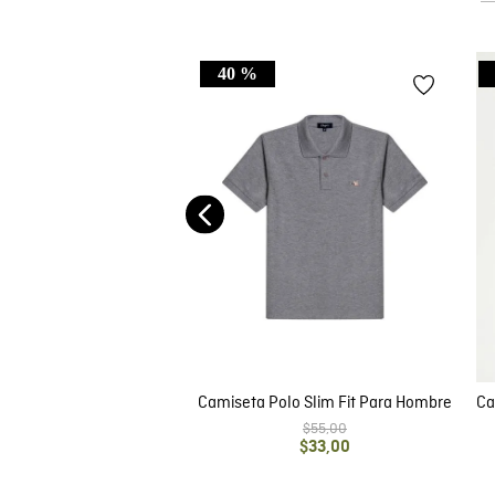
40 %
e Hombre Tipo Polo, Slim
Corta - Perilla de Cierre
$
43
,
00
Camiseta Polo Slim Fit Para Hombre
Ca
$
55
,
00
$
33
,
00