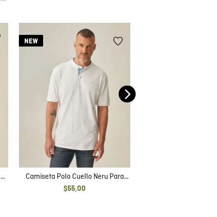
Camiseta Polo Cuello 
Hombre
$
55
,
00
a
Camiseta Polo Cuello Neru Para
Hombre
$
55
,
00