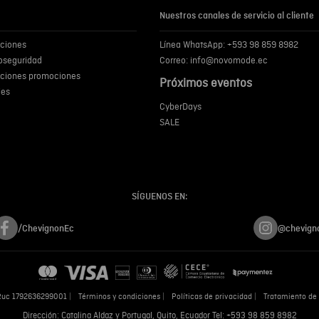
Nuestros canales de servicio al cliente
iciones
Línea WhatsApp: +593 98 859 8982
ENVIA
ioseguridad
Correo: info@novomode.ec
iciones promociones
Próximos eventos
ies
CyberDays
SALE
SÍGUENOS EN:
/ChevignonEc
@chevign
Ruc 1792636299001
Términos y condiciones
Políticas de privacidad
Tratamiento de 
Dirección: Catalina Aldaz y Portugal, Quito, Ecuador Tel: +593 98 859 8982