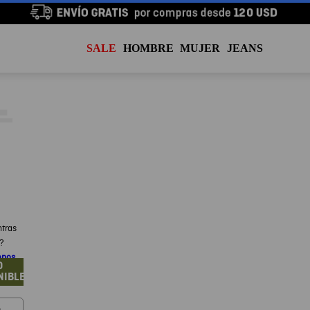
SALE
HOMBRE
MUJER
JEANS
tras
a?
enos
O
NIBLE