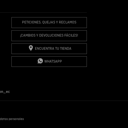
R COMENTARIO
PETICIONES, QUEJAS Y RECLAMOS
¡CAMBIOS Y DEVOLUCIONES FÁCILES!
ENCUENTRA TU TIENDA
WHATSAPP
on_ec
datos personales