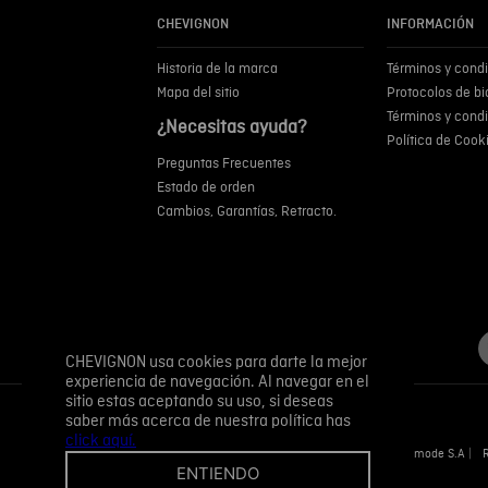
CHEVIGNON
INFORMACIÓN
Historia de la marca
Términos y cond
Mapa del sitio
Protocolos de b
Términos y cond
¿Necesitas ayuda?
Política de Cook
Preguntas Frecuentes
Estado de orden
Cambios, Garantías, Retracto.
CHEVIGNON usa cookies para darte la mejor
experiencia de navegación. Al navegar en el
sitio estas aceptando su uso, si deseas
saber más acerca de nuestra política has
click aquí.
Novomode S.A
ENTIENDO