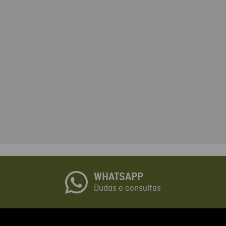
tario
cto de 1 a 5 estrellas
☆
o
WHATSAPP
io
Dudas o consultas