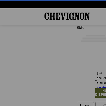
REF:
¿No
encuen
tu tall
Escrib
N
DISPO