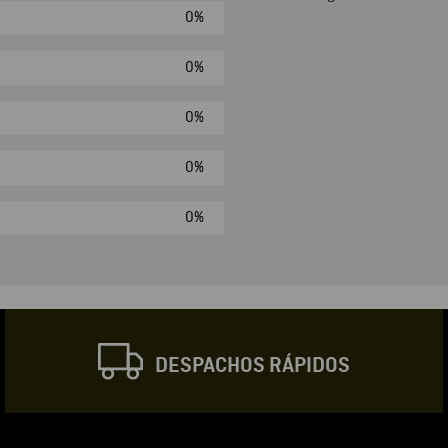
0%
Agregar comen
Comentario
0%
0%
Califique el produ
0%
★
★
★
☆
Su nombre
0%
Correo electrónic
DESPACHOS RÁPIDOS
Escribir comentar