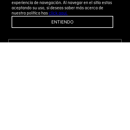
experiencia de navegación. Al navegar en el sitio estas
aceptando su uso, si deseas saber más acerca de
nuestra política has
click aquí.
¡CAMBIOS Y DEVOLUCIONES FÁCILES!
ENTIENDO
ENCUENTRA TU TIENDA
WHATSAPP
Métodos de pago
Novomode S.A.
RUC: 1792636299001
Términos y condiciones
Políticas de privacidad
Tratamiento de datos personales