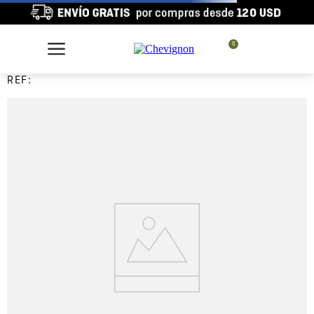
0
REF: