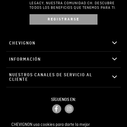
LEGACY, NUESTRA COMUNIDAD CH. DESCUBRE
TODOS LOS BENEFICIOS QUE TENEMOS PARA TI.
REGISTRARSE
Escribir comentario
CHEVIGNON
INFORMACIÓN
ENVIAR COMENTARIO
NUESTROS CANALES DE SERVICIO AL 
CLIENTE
SÍGUENOS EN:
CHEVIGNON usa cookies para darte la mejor
PETICIONES, QUEJAS Y RECLAMOS