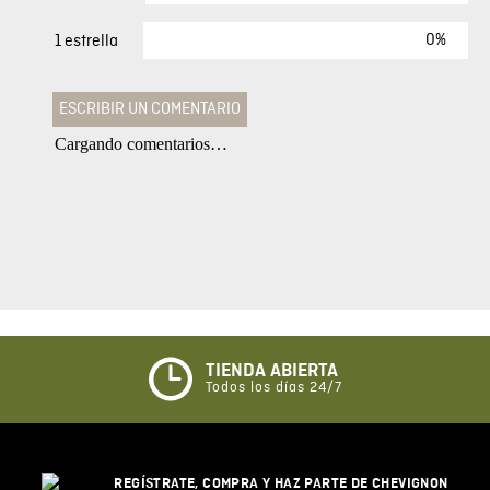
0%
1 estrella
ESCRIBIR UN COMENTARIO
Cargando comentarios…
Agregar comentario
Comentario
Califique el producto de 1 a 5 estrellas
★
★
★
☆
☆
TIENDA ABIERTA
Todos los días 24/7
Su nombre
REGÍSTRATE, COMPRA Y HAZ PARTE DE CHEVIGNON
Correo electrónico