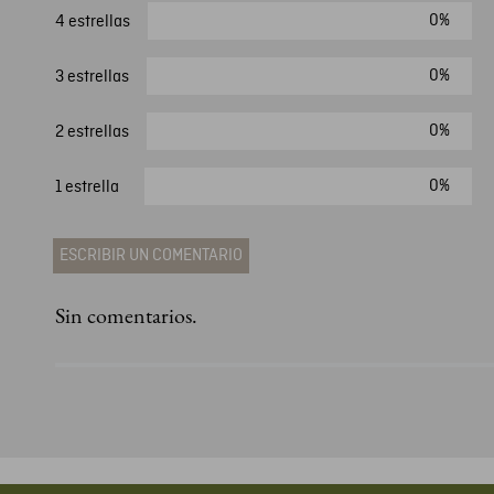
0%
4 estrellas
0%
3 estrellas
0%
2 estrellas
0%
1 estrella
ESCRIBIR UN COMENTARIO
Sin comentarios.
Agregar comentario
Comentario
Califique el producto de 1 a 5 estrellas