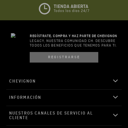
★
★
★
☆
☆
TIENDA ABIERTA
Todos los días 24/7
Su nombre
REGÍSTRATE, COMPRA Y HAZ PARTE DE CHEVIGNON
Correo electrónico
LEGACY, NUESTRA COMUNIDAD CH. DESCUBRE
TODOS LOS BENEFICIOS QUE TENEMOS PARA TI.
REGISTRARSE
Escribir comentario
CHEVIGNON
INFORMACIÓN
ENVIAR COMENTARIO
NUESTROS CANALES DE SERVICIO AL 
CLIENTE