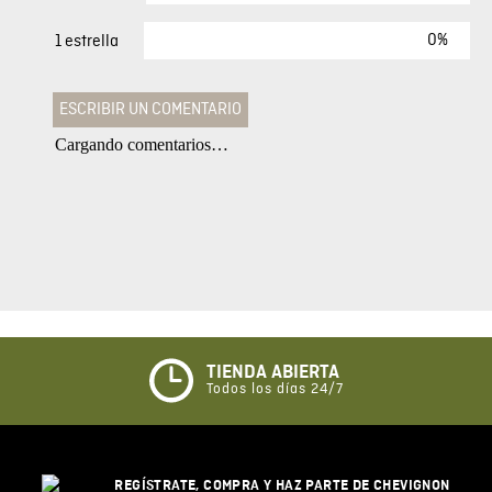
0%
1 estrella
ESCRIBIR UN COMENTARIO
Cargando comentarios…
Agregar comentario
Comentario
Califique el producto de 1 a 5 estrellas
★
★
★
☆
☆
TIENDA ABIERTA
Todos los días 24/7
Su nombre
REGÍSTRATE, COMPRA Y HAZ PARTE DE CHEVIGNON
Correo electrónico