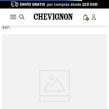
0
REF: