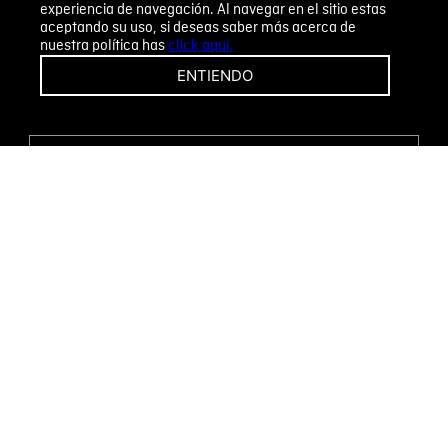
experiencia de navegación. Al navegar en el sitio estas
aceptando su uso, si deseas saber más acerca de
nuestra política has
click aquí.
¡CAMBIOS Y DEVOLUCIONES FÁCILES!
ENTIENDO
ENCUENTRA TU TIENDA
WHATSAPP
Métodos de pago
Novomode S.A.
RUC: 1792636299001
Términos y condiciones
Políticas de privacidad
Tratamiento de datos personales