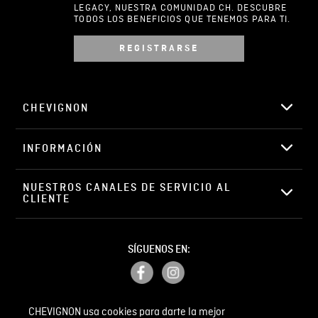
LEGACY, NUESTRA COMUNIDAD CH. DESCUBRE
TODOS LOS BENEFICIOS QUE TENEMOS PARA TI.
REGISTRARSE
Escribir comentario
CHEVIGNON
INFORMACIÓN
ENVIAR COMENTARIO
NUESTROS CANALES DE SERVICIO AL 
CLIENTE
SÍGUENOS EN:
CHEVIGNON usa cookies para darte la mejor
PETICIONES, QUEJAS Y RECLAMOS