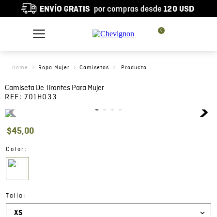
0
Ropa Mujer
Camisetas
Camiseta De Tirantes Para Mujer
REF:
701H033
$
45
,
00
:
Color
:
Talla
XS