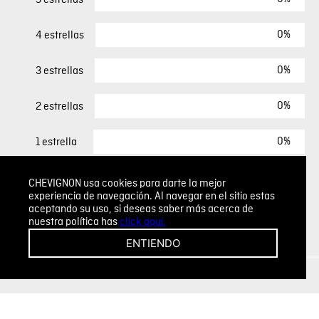
0%
4 estrellas
0%
3 estrellas
0%
2 estrellas
0%
1 estrella
CHEVIGNON usa cookies para darte la mejor
ESCRIBIR UN COMENTARIO
experiencia de navegación. Al navegar en el sitio estas
aceptando su uso, si deseas saber más acerca de
nuestra política has
click aquí.
Sin comentarios.
ENTIENDO
Agregar comentario
Comentario