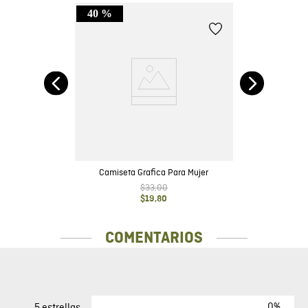
40 %
ujer
Camiseta Grafica Para Mujer
$
33
,
00
$
19
,
80
COMENTARIOS
0%
5 estrellas