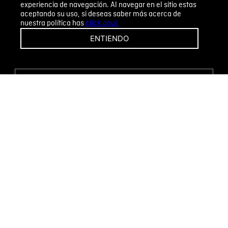
experiencia de navegación. Al navegar en el sitio estas
aceptando su uso, si deseas saber más acerca de
nuestra política has
click aquí.
¡CAMBIOS Y DEVOLUCIONES FÁCILES!
ENTIENDO
ENCUENTRA TU TIENDA
WHATSAPP
Métodos de pago
Novomode S.A.
RUC: 1792636299001
Términos y condiciones
Políticas de privacidad
Tratamiento de datos personales