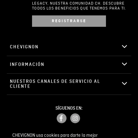
LEGACY, NUESTRA COMUNIDAD CH. DESCUBRE
TODOS LOS BENEFICIOS QUE TENEMOS PARA TI.
REGISTRARSE
Escribir comentario
CHEVIGNON
INFORMACIÓN
ENVIAR COMENTARIO
NUESTROS CANALES DE SERVICIO AL 
CLIENTE
SÍGUENOS EN:
CHEVIGNON usa cookies para darte la mejor
PETICIONES, QUEJAS Y RECLAMOS