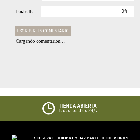
0%
1 estrella
ESCRIBIR UN COMENTARIO
Cargando comentarios…
Agregar comentario
Comentario
Califique el producto de 1 a 5 estrellas
★
★
★
☆
☆
TIENDA ABIERTA
Todos los días 24/7
Su nombre
REGÍSTRATE, COMPRA Y HAZ PARTE DE CHEVIGNON
Correo electrónico