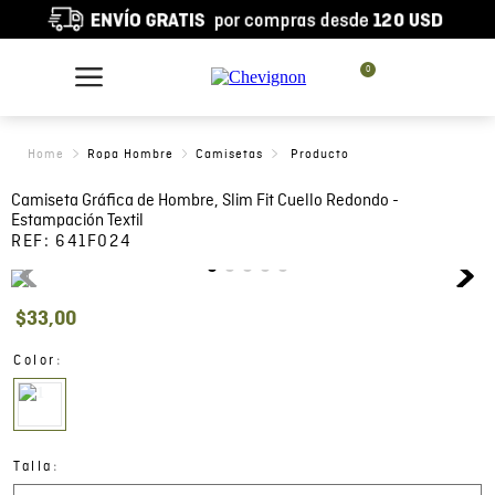
0
Ropa Hombre
Camisetas
Camiseta Gráfica de Hombre, Slim Fit Cuello Redondo -
Estampación Textil
REF:
641F024
$
33
,
00
:
Color
:
Talla