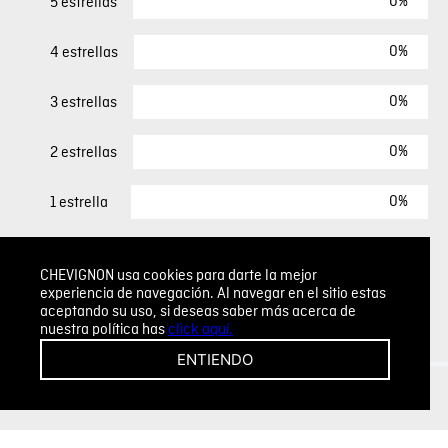
0%
5 estrellas
0%
4 estrellas
0%
3 estrellas
0%
2 estrellas
0%
1 estrella
ESCRIBIR UN COMENTARIO
CHEVIGNON usa cookies para darte la mejor
experiencia de navegación. Al navegar en el sitio estas
aceptando su uso, si deseas saber más acerca de
Sin comentarios.
nuestra política has
click aquí.
Agregar comentario
ENTIENDO
Comentario