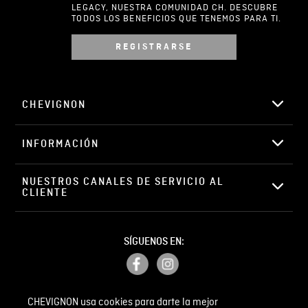
LEGACY, NUESTRA COMUNIDAD CH. DESCUBRE
TODOS LOS BENEFICIOS QUE TENEMOS PARA TI.
REGISTRARSE
Escribir comentario
CHEVIGNON
INFORMACIÓN
ENVIAR COMENTARIO
NUESTROS CANALES DE SERVICIO AL 
CLIENTE
SÍGUENOS EN:
CHEVIGNON usa cookies para darte la mejor
PETICIONES, QUEJAS Y RECLAMOS