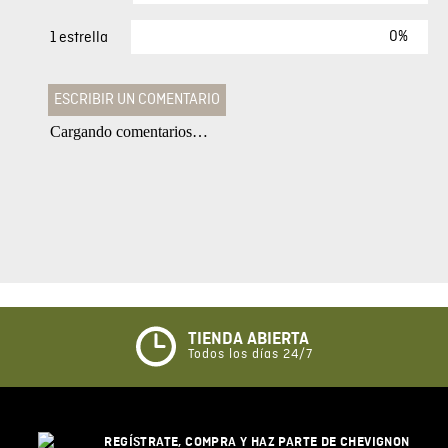
0%
1 estrella
ESCRIBIR UN COMENTARIO
Cargando comentarios…
Agregar comentario
Comentario
Califique el producto de 1 a 5 estrellas
★
★
★
☆
☆
TIENDA ABIERTA
Todos los días 24/7
Su nombre
REGÍSTRATE, COMPRA Y HAZ PARTE DE CHEVIGNON
Correo electrónico