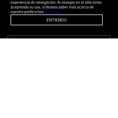
experiencia de navegación. Al navegar en el sitio estas
aceptando su uso, si deseas saber más acerca de
nuestra política has
click aquí.
¡CAMBIOS Y DEVOLUCIONES FÁCILES!
ENTIENDO
ENCUENTRA TU TIENDA
WHATSAPP
Métodos de pago
Novomode S.A.
RUC: 1792636299001
Términos y condiciones
Políticas de privacidad
Tratamiento de datos personales