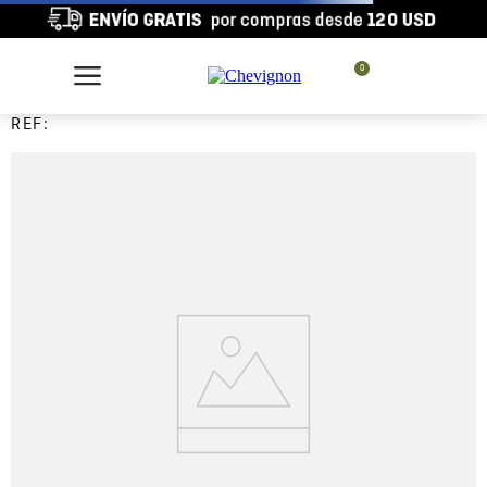
0
REF: