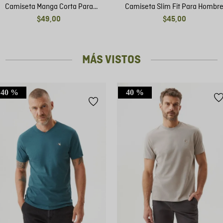
Camiseta Manga Corta Para
Camiseta Slim Fit Para Hombr
Hombre
$
49
,
00
$
45
,
00
MÁS VISTOS
40 %
40 %