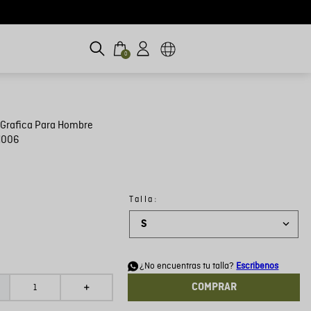
0
 Grafica Para Hombre
H006
:
Talla
S
d
¿No encuentras tu talla?
Escribenos
COMPRAR
＋