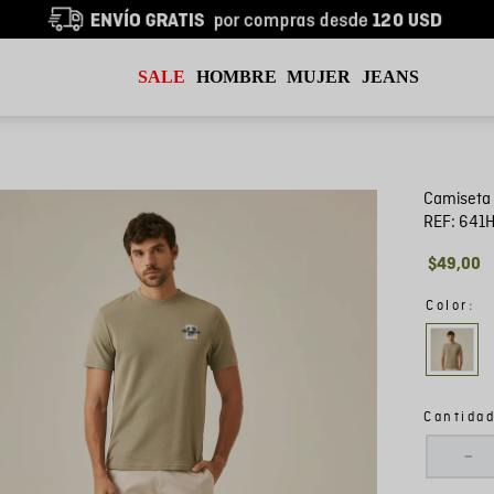
SALE
HOMBRE
MUJER
JEANS
Camiseta
REF:
641
$
49
,
00
:
Color
Cantida
－