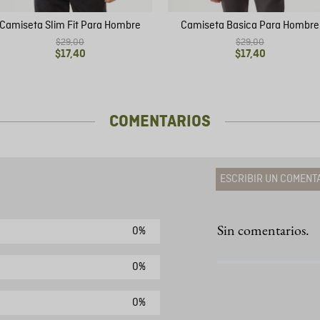
Camiseta Slim Fit Para Hombre
Camiseta Basica Para Hombre
$
29
,
00
$
29
,
00
$
17
,
40
$
17
,
40
COMENTARIOS
ESCRIBIR UN COMENT
Sin comentarios.
0%
Agregar comen
Comentario
0%
0%