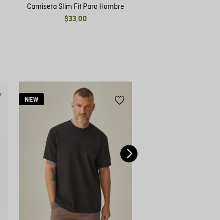
e
Camiseta Slim Fit Para Hombre
$
33
,
00
Camiseta Regular Fit P
$
45
,
00