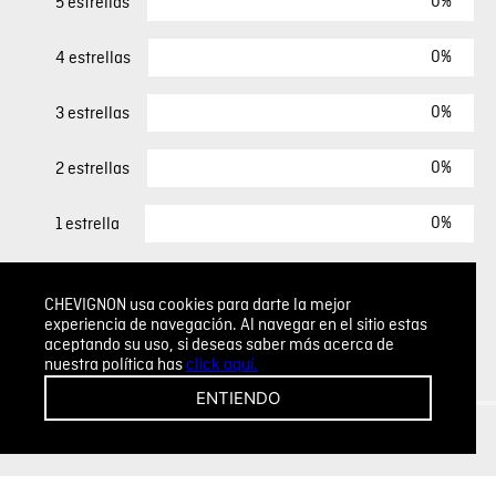
0%
5 estrellas
0%
4 estrellas
0%
3 estrellas
0%
2 estrellas
0%
1 estrella
ESCRIBIR UN COMENTARIO
CHEVIGNON usa cookies para darte la mejor
experiencia de navegación. Al navegar en el sitio estas
aceptando su uso, si deseas saber más acerca de
Sin comentarios.
nuestra política has
click aquí.
Agregar comentario
ENTIENDO
Comentario