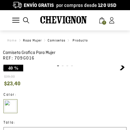
0
Ropa Mujer
Camisetas
Camiseta Grafica Para Mujer
REF:
709G016
40 %
$
39
,
00
$
23
,
40
:
Color
:
Talla