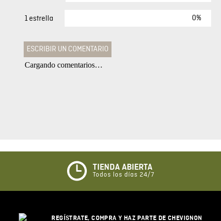
0%
1 estrella
ESCRIBIR UN COMENTARIO
Cargando comentarios…
Agregar comentario
Comentario
Califique el producto de 1 a 5 estrellas
★
★
★
☆
☆
TIENDA ABIERTA
Todos los días 24/7
Su nombre
REGÍSTRATE, COMPRA Y HAZ PARTE DE CHEVIGNON
Correo electrónico