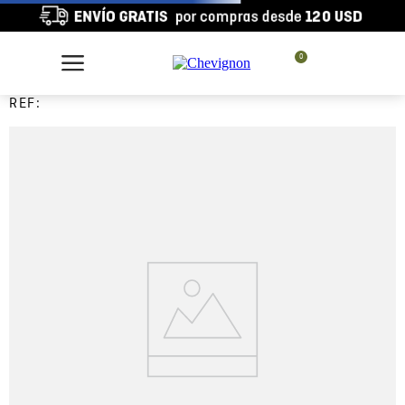
0
REF: