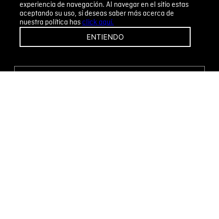
experiencia de navegación. Al navegar en el sitio estas
aceptando su uso, si deseas saber más acerca de
nuestra política has
click aquí.
¡CAMBIOS Y DEVOLUCIONES FÁCILES!
ENTIENDO
ENCUENTRA TU TIENDA
WHATSAPP
Métodos de pago
Novomode S.A.
RUC: 1792636299001
Términos y condiciones
Políticas de privacidad
Tratamiento de datos personales