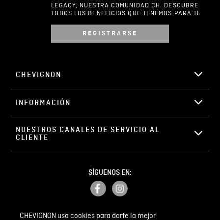
LEGACY, NUESTRA COMUNIDAD CH. DESCUBRE
TODOS LOS BENEFICIOS QUE TENEMOS PARA TI.
REGISTRARSE
Escribir comentario
CHEVIGNON
INFORMACIÓN
ENVIAR COMENTARIO
NUESTROS CANALES DE SERVICIO AL 
CLIENTE
SÍGUENOS EN:
CHEVIGNON usa cookies para darte la mejor
PETICIONES, QUEJAS Y RECLAMOS