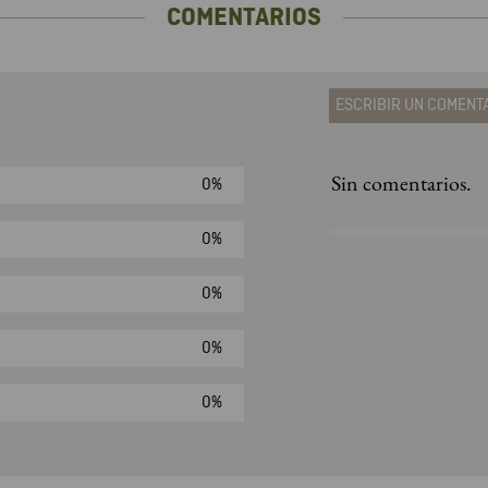
COMENTARIOS
ESCRIBIR UN COMENT
Sin comentarios.
0%
Agregar comen
Comentario
0%
0%
Califique el produ
0%
★
★
★
☆
Su nombre
0%
Correo electrónic