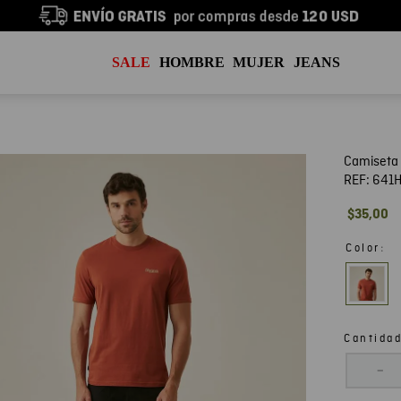
SALE
HOMBRE
MUJER
JEANS
Camiseta
REF:
641
$
35
,
00
:
Color
Cantida
－