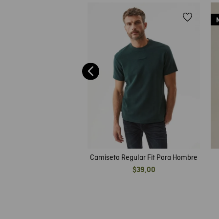
Gráfica de Hombre, Slim
icos Chevignon Racing en
$
35
,
00
rente y Espalda
$
17
,
50
Camiseta Regular Fit Para Hombre
$
39
,
00