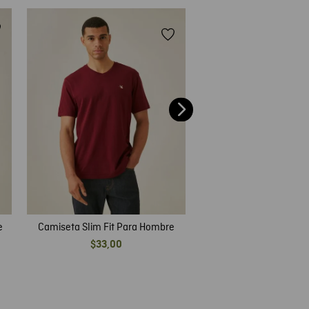
Camiseta Slim Fit Pa
$
45
,
00
e
Camiseta Slim Fit Para Hombre
$
33
,
00