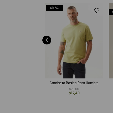
40 %
Básica de Hombre, Slim
 Redondo - Algodón Pima
$
35
,
00
Camiseta Basica Para Hombre
$
29
,
00
$
17
,
40