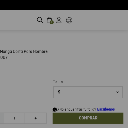
0
 Manga Corta Para Hombre
H007
:
Talla
S
d
¿No encuentras tu talla?
Escribenos
COMPRAR
＋