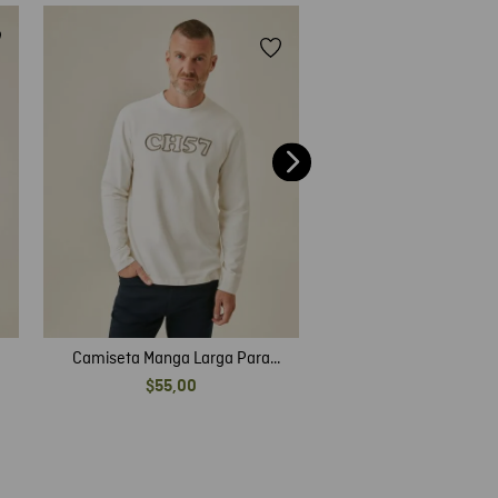
Camiseta Slim Fit Pa
$
33
,
00
e
Camiseta Manga Larga Para
Hombre
$
55
,
00