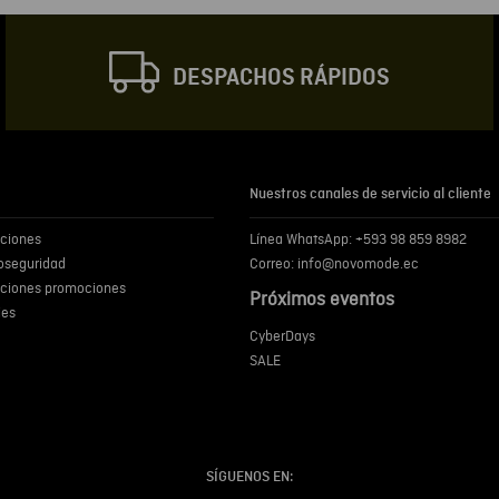
DESPACHOS RÁPIDOS
Escribir comentar
Nuestros canales de servicio al cliente
iciones
Línea WhatsApp: +593 98 859 8982
ENVIA
ioseguridad
Correo: info@novomode.ec
iciones promociones
Próximos eventos
ies
CyberDays
SALE
SÍGUENOS EN: