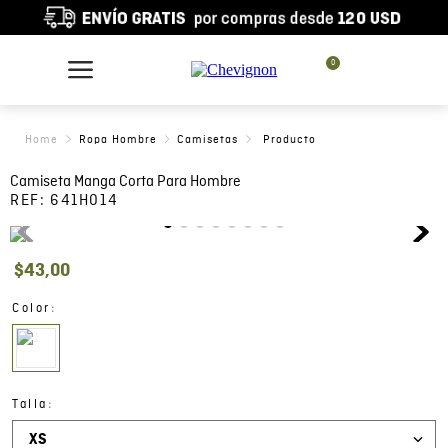
0
Ropa Hombre
Camisetas
Camiseta Manga Corta Para Hombre
REF:
641H014
$
43
,
00
:
Color
:
Talla
XS