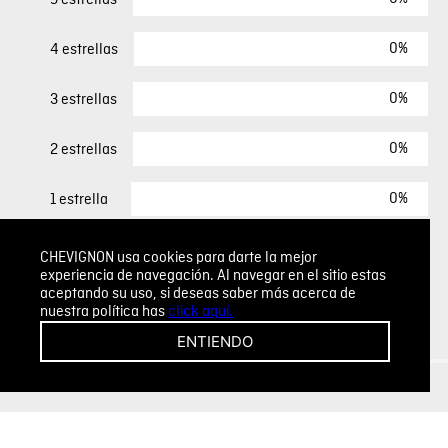
0%
4 estrellas
0%
3 estrellas
0%
2 estrellas
0%
1 estrella
CHEVIGNON usa cookies para darte la mejor
ESCRIBIR UN COMENTARIO
experiencia de navegación. Al navegar en el sitio estas
aceptando su uso, si deseas saber más acerca de
nuestra política has
click aquí.
Sin comentarios.
ENTIENDO
Agregar comentario
Comentario