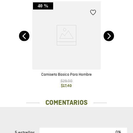
40 %
 en
Camiseta Basica Para Hombre
$
29
,
00
$
17
,
40
COMENTARIOS
0%
5 estrellas