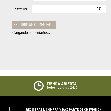
0%
1 estrella
ESCRIBIR UN COMENTARIO
Cargando comentarios…
Agregar comentario
Comentario
Califique el producto de 1 a 5 estrellas
★
★
★
☆
☆
TIENDA ABIERTA
Todos los días 24/7
Su nombre
REGÍSTRATE, COMPRA Y HAZ PARTE DE CHEVIGNON
Correo electrónico