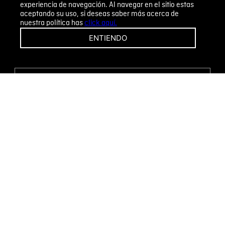
experiencia de navegación. Al navegar en el sitio estas
aceptando su uso, si deseas saber más acerca de
nuestra política has
click aquí.
¡CAMBIOS Y DEVOLUCIONES FÁCILES!
ENTIENDO
ENCUENTRA TU TIENDA
WHATSAPP
Métodos de pago
Novomode S.A.
RUC: 1792636299001
Términos y condiciones
Políticas de privacidad
Tratamiento de datos personales