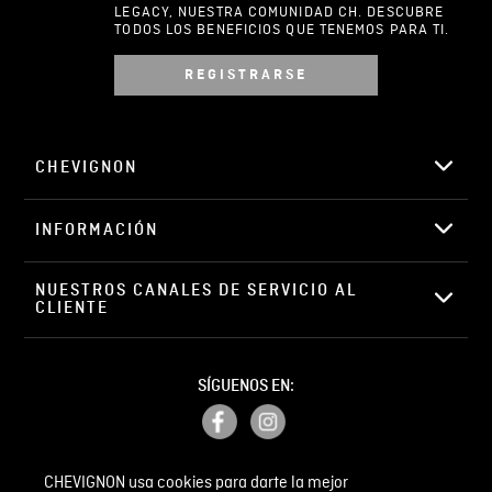
LEGACY, NUESTRA COMUNIDAD CH. DESCUBRE
TODOS LOS BENEFICIOS QUE TENEMOS PARA TI.
REGISTRARSE
Escribir comentario
CHEVIGNON
INFORMACIÓN
ENVIAR COMENTARIO
NUESTROS CANALES DE SERVICIO AL 
CLIENTE
SÍGUENOS EN:
CHEVIGNON usa cookies para darte la mejor
PETICIONES, QUEJAS Y RECLAMOS