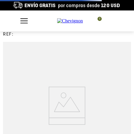
0
REF: