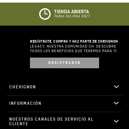
Califique el producto de 1 a 5 estrellas
★
★
★
☆
☆
TIENDA ABIERTA
Todos los días 24/7
Su nombre
REGÍSTRATE, COMPRA Y HAZ PARTE DE CHEVIGNON
Correo electrónico
LEGACY, NUESTRA COMUNIDAD CH. DESCUBRE
TODOS LOS BENEFICIOS QUE TENEMOS PARA TI.
REGISTRARSE
Escribir comentario
CHEVIGNON
INFORMACIÓN
ENVIAR COMENTARIO
NUESTROS CANALES DE SERVICIO AL 
CLIENTE