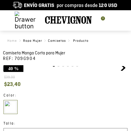
0
Ropa Mujer
Camisetas
Camiseta Manga Corta para Mujer
REF:
709G904
40 %
$
39
,
00
$
23
,
40
:
Color
:
Talla