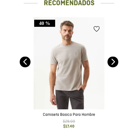
RECOMENDADOS
40 %
do
Camiseta Basica Para Hombre
$
29
,
00
$
17
,
40