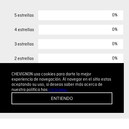
0%
5 estrellas
0%
4 estrellas
0%
3 estrellas
0%
2 estrellas
0%
1 estrella
CHEVIGNON usa cookies para darte la mejor
experiencia de navegación. Al navegar en el sitio estas
aceptando su uso, si deseas saber más acerca de
nuestra política has
click aquí.
ESCRIBIR UN COMENTARIO
ENTIENDO
Sin comentarios.
Agregar comentario
Comentario