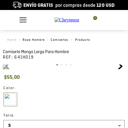
0
Ropa Hombre
Camisetas
Camiseta Manga Larga Para Hombre
REF:
641H019
$
55
,
00
:
Color
:
Talla
S