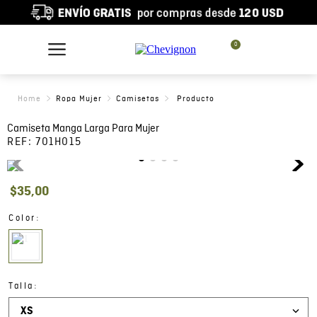
0
Ropa Mujer
Camisetas
Camiseta Manga Larga Para Mujer
REF:
701H015
$
35
,
00
:
Color
:
Talla
XS