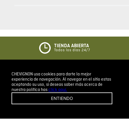
Agregar comentario
Comentario
Califique el producto de 1 a 5 estrellas
★
★
★
☆
☆
TIENDA ABIERTA
Todos los días 24/7
Su nombre
CHEVIGNON usa cookies para darte la mejor
REGÍSTRATE, COMPRA Y HAZ PARTE DE CHEVIGNON
Correo electrónico
experiencia de navegación. Al navegar en el sitio estas
LEGACY, NUESTRA COMUNIDAD CH. DESCUBRE
aceptando su uso, si deseas saber más acerca de
TODOS LOS BENEFICIOS QUE TENEMOS PARA TI.
nuestra política has
click aquí.
REGISTRARSE
ENTIENDO
Escribir comentario
CHEVIGNON