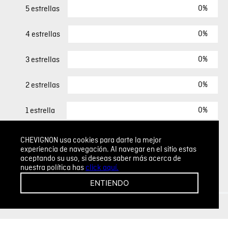
0%
5 estrellas
0%
4 estrellas
0%
3 estrellas
0%
2 estrellas
0%
1 estrella
CHEVIGNON usa cookies para darte la mejor
ESCRIBIR UN COMENTARIO
experiencia de navegación. Al navegar en el sitio estas
aceptando su uso, si deseas saber más acerca de
nuestra política has
click aquí.
Sin comentarios.
ENTIENDO
Agregar comentario
Comentario