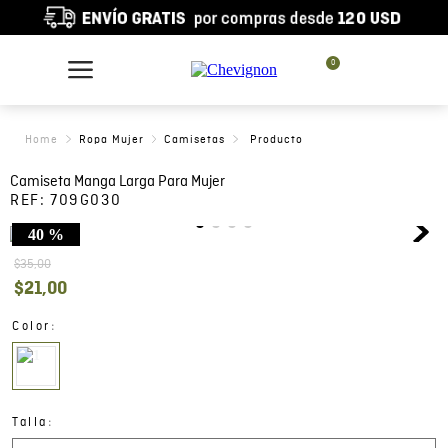
0
Ropa Mujer
Camisetas
Camiseta Manga Larga Para Mujer
REF:
709G030
40 %
$
35
,
00
$
21
,
00
:
Color
:
Talla