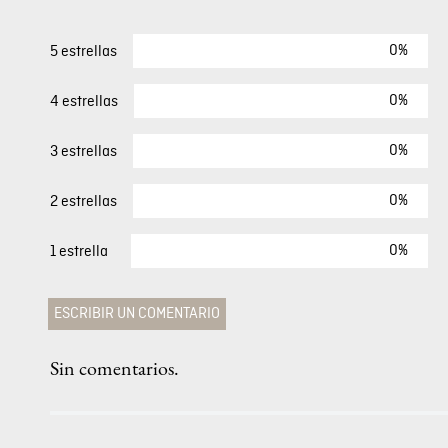
40 %
er
Camiseta Manga Corta Para Mujer
$
39
,
00
$
23
,
40
COMENTARIOS