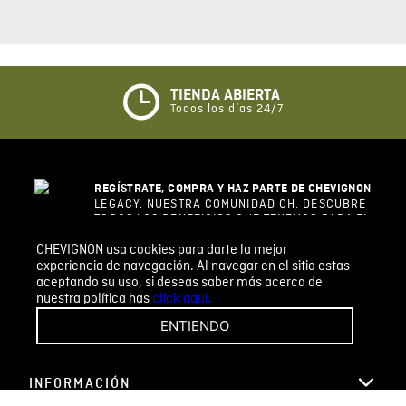
0%
5 estrellas
0%
4 estrellas
0%
3 estrellas
0%
2 estrellas
0%
1 estrella
CHEVIGNON usa cookies para darte la mejor
ESCRIBIR UN COMENTARIO
experiencia de navegación. Al navegar en el sitio estas
aceptando su uso, si deseas saber más acerca de
nuestra política has
click aquí.
Sin comentarios.
ENTIENDO
Agregar comentario
Comentario