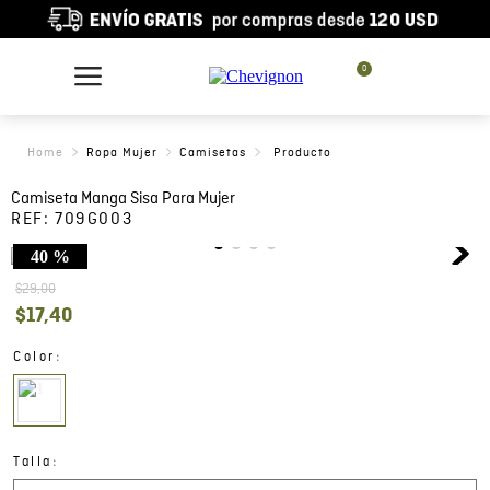
0
Ropa Mujer
Camisetas
Camiseta Manga Sisa Para Mujer
REF:
709G003
40 %
$
29
,
00
$
17
,
40
:
Color
:
Talla