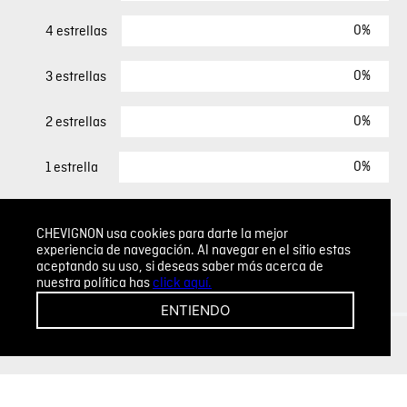
0%
4 estrellas
0%
3 estrellas
0%
2 estrellas
0%
1 estrella
ESCRIBIR UN COMENTARIO
CHEVIGNON usa cookies para darte la mejor
experiencia de navegación. Al navegar en el sitio estas
aceptando su uso, si deseas saber más acerca de
Sin comentarios.
nuestra política has
click aquí.
Agregar comentario
ENTIENDO
Comentario