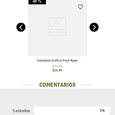
40 %
ado
Camiseta Grafica Para Mujer
$
33
,
00
$
19
,
80
COMENTARIOS
0%
5 estrellas