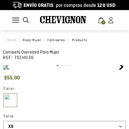
0
Ropa Mujer
Camisetas
Camiseta Oversized Para Mujer
REF:
701H036
$
55
,
00
:
Color
:
Talla
XS