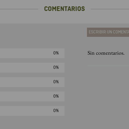
COMENTARIOS
ESCRIBIR UN COMENT
Sin comentarios.
0%
Agregar comen
Comentario
0%
0%
Califique el produ
0%
★
★
★
☆
Su nombre
0%