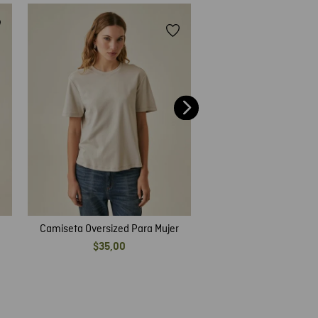
40 %
Camiseta Slim Fit Pa
$
35
,
00
$
21
,
00
Camiseta Oversized Para Mujer
$
35
,
00