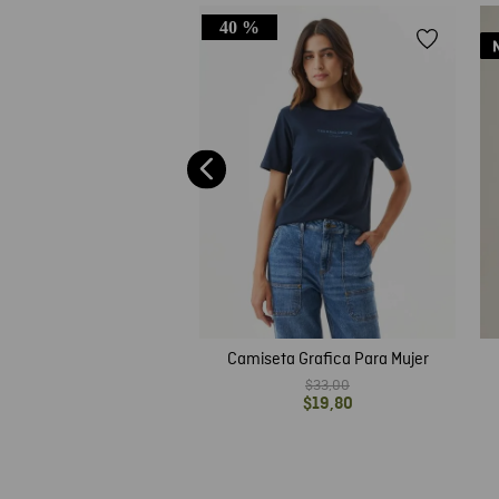
40 %
a Ajustada con Escote
drado para Mujer
$
35
,
00
Camiseta Grafica Para Mujer
$
33
,
00
$
19
,
80