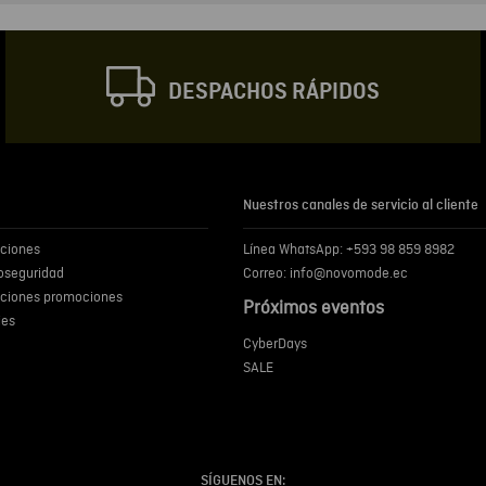
Correo electrónic
DESPACHOS RÁPIDOS
Escribir comentar
Nuestros canales de servicio al cliente
iciones
Línea WhatsApp: +593 98 859 8982
ENVIA
ioseguridad
Correo: info@novomode.ec
iciones promociones
Próximos eventos
ies
CyberDays
SALE
SÍGUENOS EN: