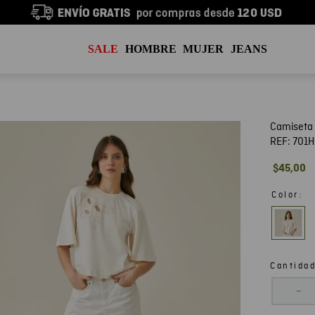
SALE
HOMBRE
MUJER
JEANS
Camiseta 
REF:
701
$
45
,
00
:
Color
Cantida
－