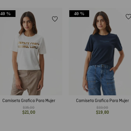
40 %
40 %
Camiseta Grafica Para Mujer
Camiseta Grafica Para Mujer
$
35
,
00
$
33
,
00
$
21
,
00
$
19
,
80