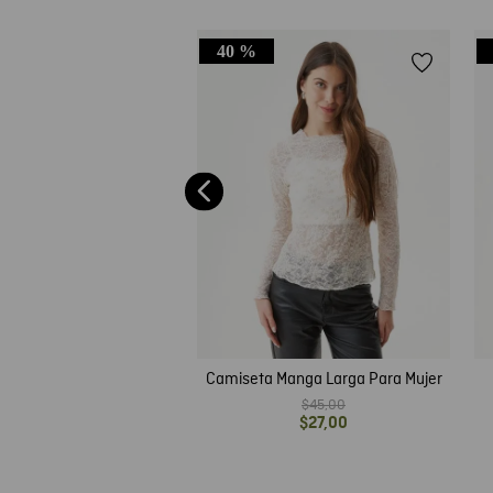
40 %
 Top Texturizado Para
Mujer
$
35
,
00
$
21
,
00
Camiseta Manga Larga Para Mujer
$
45
,
00
$
27
,
00