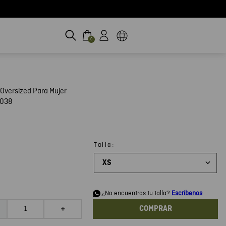
0
Oversized Para Mujer
H038
:
Talla
XS
d
¿No encuentras tu talla?
Escribenos
COMPRAR
＋