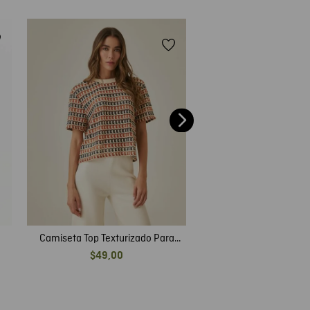
Camiseta De Tirantes 
$
49
,
00
Camiseta Top Texturizado Para
Mujer
$
49
,
00