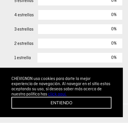
0%
5 estrellas
0%
4 estrellas
0%
3 estrellas
0%
2 estrellas
0%
1 estrella
ESCRIBIR UN COMENTARIO
CHEVIGNON usa cookies para darte la mejor
experiencia de navegación. Al navegar en el sitio estas
aceptando su uso, si deseas saber más acerca de
Sin comentarios.
nuestra política has
click aquí.
Agregar comentario
ENTIENDO
Comentario