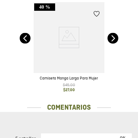
40 %
te
nk
Camiseta Manga Larga Para Mujer
$
45
,
00
$
27
,
00
COMENTARIOS