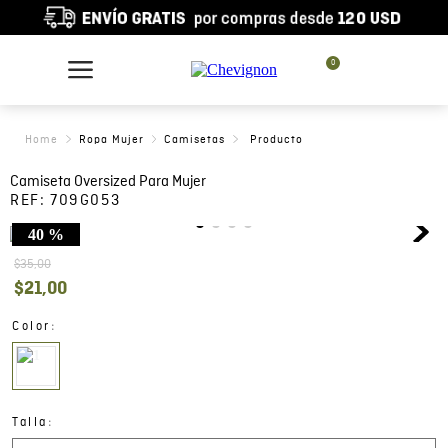
0
Ropa Mujer
Camisetas
Camiseta Oversized Para Mujer
REF:
709G053
40 %
$
35
,
00
$
21
,
00
:
Color
:
Talla