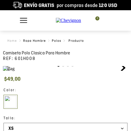
0
Ropa Hombre
Polos
Camiseta Polo Clasica Para Hombre
REF:
601H008
$
49
,
00
:
Color
:
Talla
XS