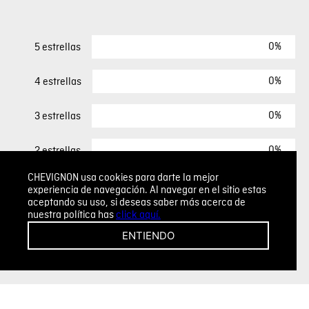
0%
5 estrellas
0%
4 estrellas
0%
3 estrellas
0%
2 estrellas
CHEVIGNON usa cookies para darte la mejor
0%
1 estrella
experiencia de navegación. Al navegar en el sitio estas
aceptando su uso, si deseas saber más acerca de
nuestra política has
click aquí.
ESCRIBIR UN COMENTARIO
ENTIENDO
Sin comentarios.
Agregar comentario