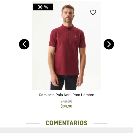
30 %
Fit
Camiseta Polo Neru Para Hombre
$
49
,
00
$
34
,
30
COMENTARIOS