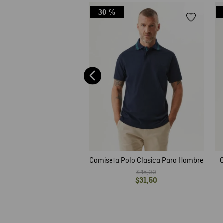
30 %
e Hombre Tipo Polo, Slim
Manga Corta - TOGS
$
40
,
04
Camiseta Polo Clasica Para Hombre
C
$
45
,
00
$
31
,
50