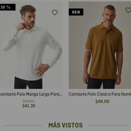
30 %
amiseta Polo Manga Larga Para
Camiseta Polo Clasica Para Hom
Hombre
$
59
,
00
$
49
,
00
$
41
,
30
MÁS VISTOS