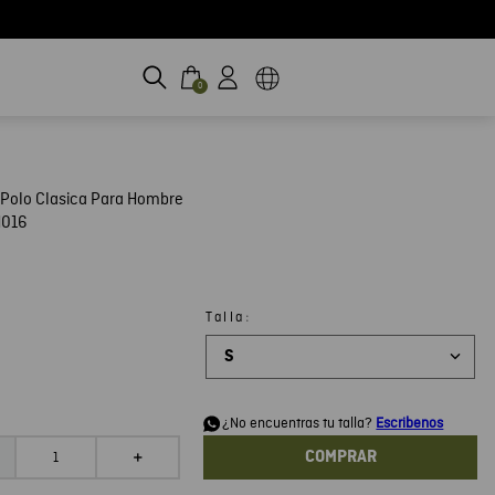
0
Polo Clasica Para Hombre
H016
:
Talla
S
d
¿No encuentras tu talla?
Escribenos
COMPRAR
＋