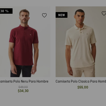
30 %
amiseta Polo Neru Para Hombre
Camiseta Polo Clasica Para Hom
$
49
,
00
$
55
,
00
$
34
,
30