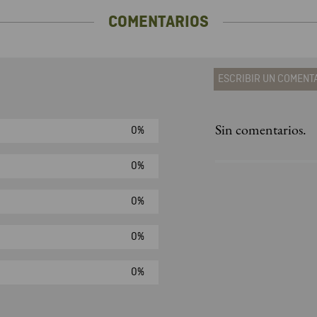
COMENTARIOS
ESCRIBIR UN COMENT
Sin comentarios.
0%
Agregar comen
Comentario
0%
0%
Califique el produ
0%
★
★
★
☆
Su nombre
0%