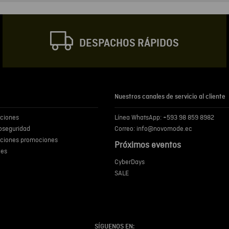
Correo electrónic
DESPACHOS RÁPIDOS
Escribir comentar
Nuestros canales de servicio al cliente
iciones
Línea WhatsApp: +593 98 859 8982
ENVIA
ioseguridad
Correo: info@novomode.ec
iciones promociones
Próximos eventos
ies
CyberDays
SALE
SÍGUENOS EN: