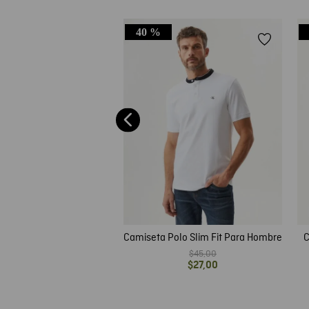
40 %
e Hombre Tipo Polo, Slim
ga Corta - Detalles en
$
39
,
00
Contraste
Camiseta Polo Slim Fit Para Hombre
C
$
45
,
00
$
27
,
00