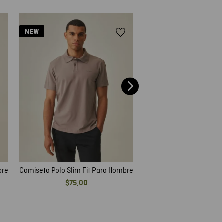
Camiseta Polo Slim Fit 
$
55
,
00
bre
Camiseta Polo Slim Fit Para Hombre
$
75
,
00