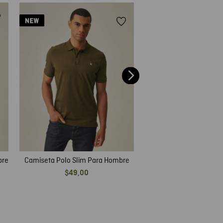
Camiseta Polo Cuello 
Hombre
$
55
,
00
bre
Camiseta Polo Slim Para Hombre
$
49
,
00