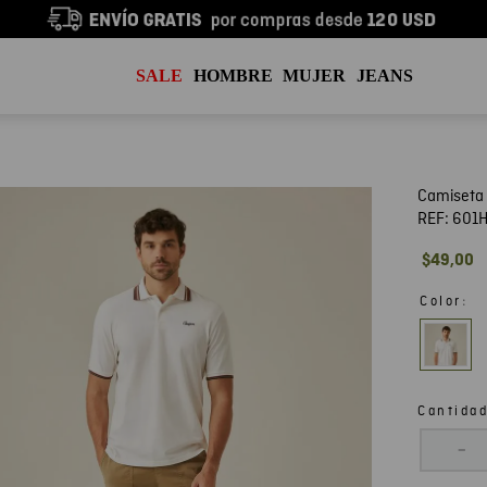
SALE
HOMBRE
MUJER
JEANS
Camiseta 
REF:
601
$
49
,
00
:
Color
Cantida
－