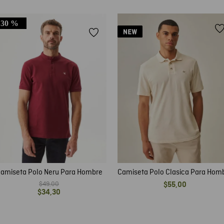
30 %
amiseta Polo Neru Para Hombre
Camiseta Polo Clasica Para Hom
$
49
,
00
$
55
,
00
$
34
,
30