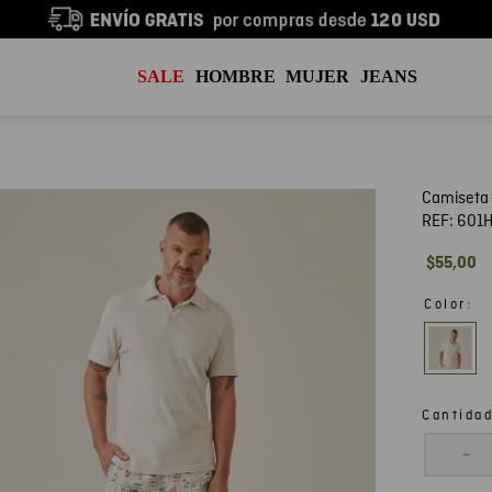
SALE
HOMBRE
MUJER
JEANS
Camiseta 
REF:
601
$
55
,
00
:
Color
Cantida
－