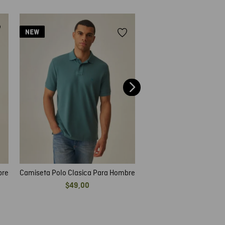
Camiseta Polo Slim Fit 
$
59
,
00
bre
Camiseta Polo Clasica Para Hombre
$
49
,
00