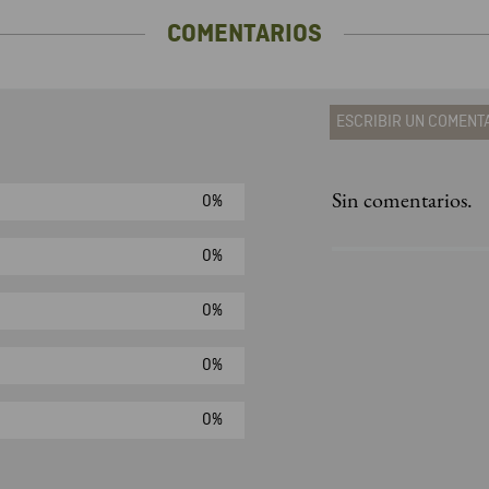
COMENTARIOS
ESCRIBIR UN COMENT
Sin comentarios.
0%
Agregar comen
Comentario
0%
0%
Califique el produ
0%
★
★
★
☆
Su nombre
0%