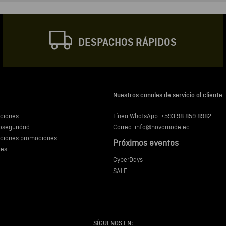
Correo electrónic
DESPACHOS RÁPIDOS
Escribir comentar
Nuestros canales de servicio al cliente
iciones
Línea WhatsApp: +593 98 859 8982
ENVIA
ioseguridad
Correo: info@novomode.ec
iciones promociones
Próximos eventos
ies
CyberDays
SALE
SÍGUENOS EN: