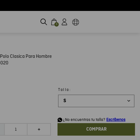
0
Polo Clasica Para Hombre
H020
:
Talla
S
d
¿No encuentras tu talla?
Escribenos
COMPRAR
＋