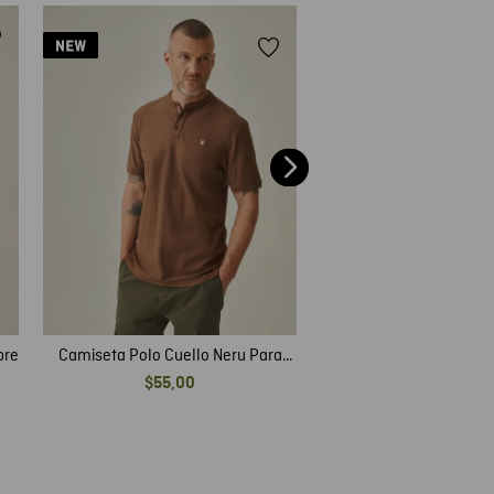
Camiseta Polo Slim Fit 
$
75
,
00
bre
Camiseta Polo Cuello Neru Para
Hombre
$
55
,
00