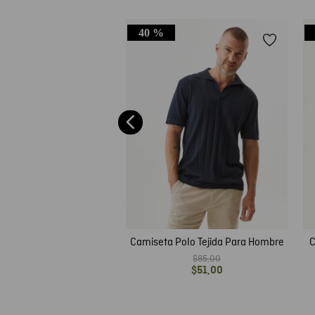
40 %
olo Slim Fit Para Hombre
$
59
,
00
$
35
,
40
Camiseta Polo Tejida Para Hombre
C
$
85
,
00
$
51
,
00