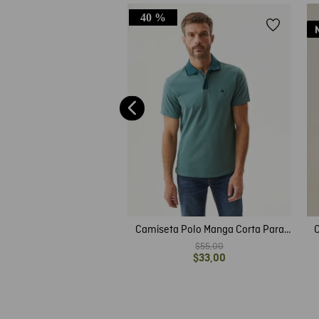
40 %
 Tipo Polo para Hombre
$
45
,
00
$
27
,
00
Camiseta Polo Manga Corta Para
C
Hombre
$
55
,
00
$
33
,
00