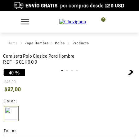
0
Ropa Hombre
Polos
Camiseta Polo Clasico Para Hombre
REF:
601H000
40 %
$
45
,
00
$
27
,
00
:
Color
:
Talla