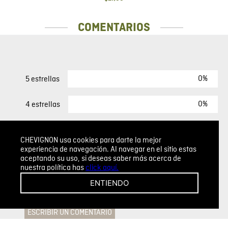
COMENTARIOS
0%
5 estrellas
0%
4 estrellas
0%
3 estrellas
CHEVIGNON usa cookies para darte la mejor
experiencia de navegación. Al navegar en el sitio estas
0%
2 estrellas
aceptando su uso, si deseas saber más acerca de
nuestra política has
click aquí.
0%
1 estrella
ENTIENDO
ESCRIBIR UN COMENTARIO